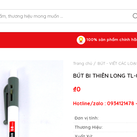
100% sản phẩm chính hã
Trang chủ
BÚT - VIẾT CÁC LOẠI
BÚT BI THIÊN LONG TL-
₫
0
Hotline/zalo : 0934121478
Đơn vị tính:
Thương Hiệu:
Xuất Xứ: