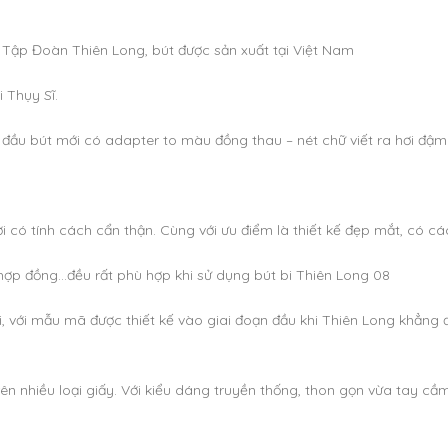
Tập Đoàn Thiên Long, bút được sản xuất tại Việt Nam
i Thụy Sĩ.
 đầu bút mới có adapter to màu đồng thau – nét chữ viết ra hơi đậm 
ời có tính cách cẩn thận. Cùng với ưu điểm là thiết kế đẹp mắt, có c
n hợp đồng…đều rất phù hợp khi sử dụng bút bi Thiên Long 08
i, với mẫu mã được thiết kế vào giai đoạn đầu khi Thiên Long khẳng 
ên nhiều loại giấy. Với kiểu dáng truyền thống, thon gọn vừa tay cầ