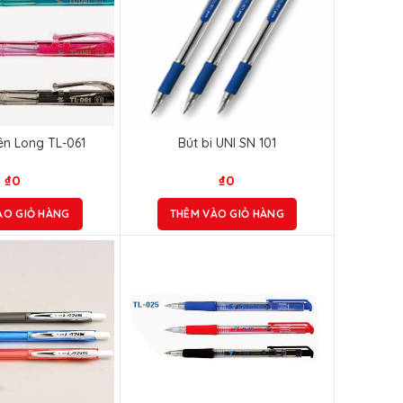
iên Long TL-061
Bút bi UNI SN 101
₫
0
₫
0
ÀO GIỎ HÀNG
THÊM VÀO GIỎ HÀNG