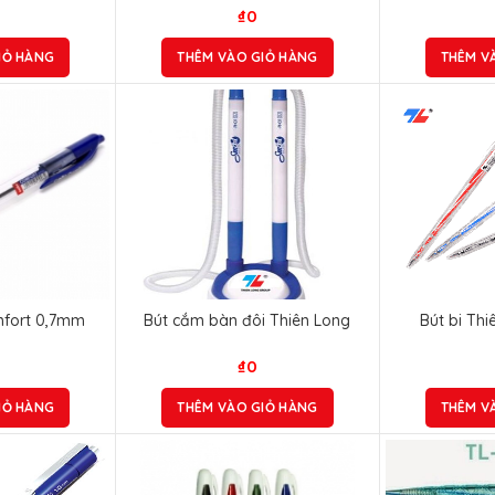
₫
0
IỎ HÀNG
THÊM VÀO GIỎ HÀNG
THÊM V
mfort 0,7mm
Bút cắm bàn đôi Thiên Long
Bút bi Th
₫
0
IỎ HÀNG
THÊM VÀO GIỎ HÀNG
THÊM V