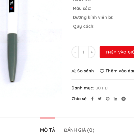
Màu sắc:
Đường kính viên bi:
Quy cách:
Số lượng
THÊM VÀO GI
So sánh
Thêm vào dan
Danh mục:
BÚT BI
Chia sẻ
MÔ TẢ
ĐÁNH GIÁ (0)