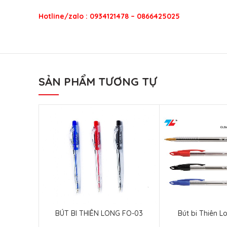
Hotline/zalo : 0934121478 – 0866425025
SẢN PHẨM TƯƠNG TỰ
BÚT BI THIÊN LONG FO-03
Bút bi Thiên L