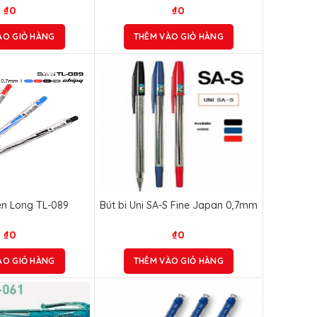
₫
0
₫
0
ÀO GIỎ HÀNG
THÊM VÀO GIỎ HÀNG
iên Long TL-089
Bút bi Uni SA-S Fine Japan 0,7mm
₫
0
₫
0
ÀO GIỎ HÀNG
THÊM VÀO GIỎ HÀNG