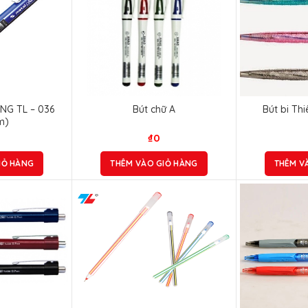
ONG TL – 036
Bút chữ A
Bút bi Th
m)
₫
0
IỎ HÀNG
THÊM VÀO GIỎ HÀNG
THÊM V