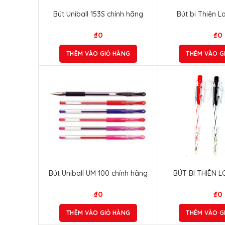
Bút Uniball 153S chính hãng
Bút bi Thiên L
₫
0
₫
0
THÊM VÀO GIỎ HÀNG
THÊM VÀO G
Bút Uniball UM 100 chính hãng
BÚT BI THIÊN 
₫
0
₫
0
THÊM VÀO GIỎ HÀNG
THÊM VÀO G