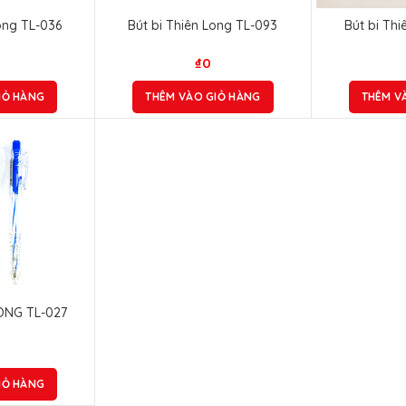
ong TL-036
Bút bi Thiên Long TL-093
Bút bi Th
₫
0
IỎ HÀNG
THÊM VÀO GIỎ HÀNG
THÊM V
LONG TL-027
IỎ HÀNG