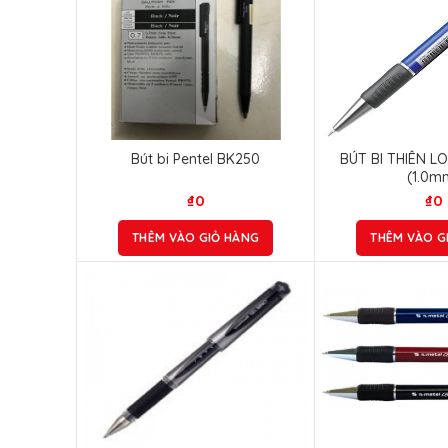
Bút bi Pentel BK250
BÚT BI THIÊN L
(1.0m
₫
0
₫
0
THÊM VÀO GIỎ HÀNG
THÊM VÀO G