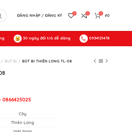
0
0
0
ĐĂNG NHẬP / ĐĂNG KÝ
₫
0
ng
30 ngày đổi trả dễ dàng
0934121478
BÚT BI
BÚT BI THIÊN LONG TL-08
08
 – 0866425025
Cây
Thiên Long
Việt Nam