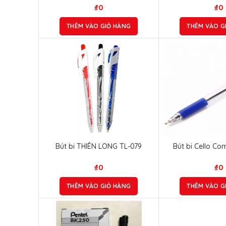
₫
0
₫
0
THÊM VÀO GIỎ HÀNG
THÊM VÀO G
Bút bi THIÊN LONG TL-079
Bút bi Cello Co
₫
0
₫
0
THÊM VÀO GIỎ HÀNG
THÊM VÀO G