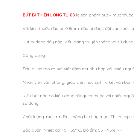
BÚT BI THIÊN LONG TL-08
là sản phẩm bút – mực thuộc 
Với kích thước đầu bi: 0.8mm, đầu bi được đặt sản suất tạ
Bút bi dạng đậy nắp, kiểu dáng truyền thống và sử dụng
Công dụng:
Đầu bi lớn tạo ra nét viết đậm nét phù hợp với nhiều ngư
Nhân viên văn phòng, giáo viên, học sinh, kí kết văn bả
Kiểu bút này có kiểu dáng rất quen thuộc với nhiều ngườ
sử dụng.
Chất lượng: mực ra đều, không bị chảy mực. Thích hợp tr
Bảo quản: Nhiệt độ: 10 ~ 55º C, Độ ẩm: 55 ~ 95% RH.