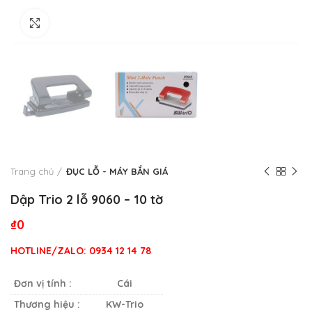
Click to enlarge
Trang chủ
ĐỤC LỖ - MÁY BẮN GIÁ
Dập Trio 2 lỗ 9060 – 10 tờ
₫
0
HOTLINE/ZALO: 0934 12 14 78
Đơn vị tính :
Cái
Thương hiệu :
KW-Trio