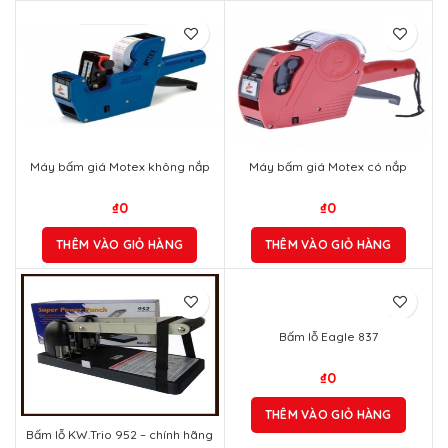
Máy bấm giá Motex không nắp
Máy bấm giá Motex có nắp
₫
0
₫
0
THÊM VÀO GIỎ HÀNG
THÊM VÀO GIỎ HÀNG
Bấm lỗ Eagle 837
₫
0
THÊM VÀO GIỎ HÀNG
Bấm lỗ KW.Trio 952 – chính hãng