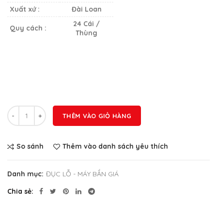
Xuất xứ :
Đài Loan
24 Cái /
Quy cách :
Thùng
Số lượng
THÊM VÀO GIỎ HÀNG
So sánh
Thêm vào danh sách yêu thích
Danh mục:
ĐỤC LỖ - MÁY BẮN GIÁ
Chia sẻ