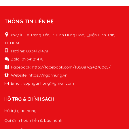
THÔNG TIN LIÊN HỆ
696/10 Lê Trọng Tấn, P. Bình Hưng Hoà, Quận Bình Tân,
TP.HCM
Hotline: 0934121478
Zalo: 0934121478
Facebook: http://facebook.com/105087624270065/
Website: https://nganhung.vn
Email:
vppnganhung@gmail.com
HỖ TRỢ & CHÍNH SÁCH
Hỗ trợ giao hàng
Qui định hoàn tiền & bảo hành