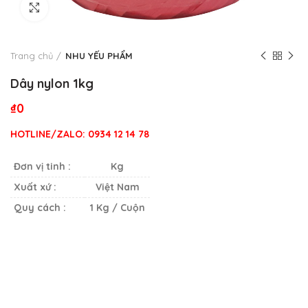
Click to enlarge
Trang chủ
NHU YẾU PHẨM
Dây nylon 1kg
₫
0
HOTLINE/ZALO: 0934 12 14 78
Đơn vị tinh :
Kg
Xuất xứ :
Việt Nam
Quy cách :
1 Kg / Cuộn