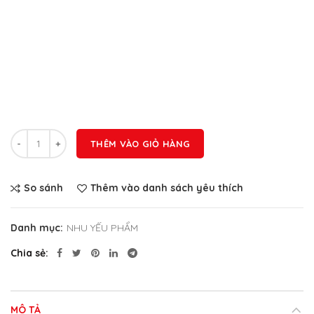
Số lượng
THÊM VÀO GIỎ HÀNG
So sánh
Thêm vào danh sách yêu thích
Danh mục:
NHU YẾU PHẨM
Chia sẻ
MÔ TẢ