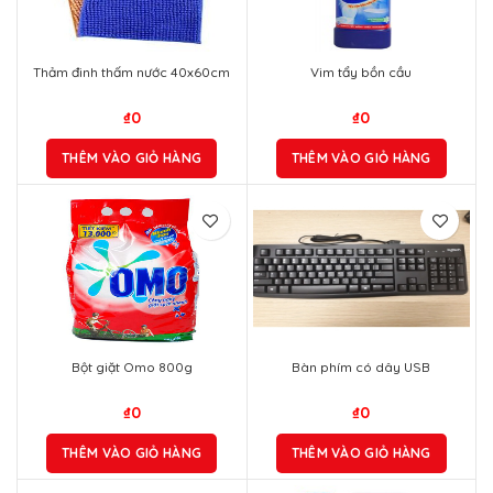
Thảm đinh thấm nước 40x60cm
Vim tẩy bồn cầu
₫
0
₫
0
THÊM VÀO GIỎ HÀNG
THÊM VÀO GIỎ HÀNG
Bột giặt Omo 800g
Bàn phím có dây USB
₫
0
₫
0
THÊM VÀO GIỎ HÀNG
THÊM VÀO GIỎ HÀNG