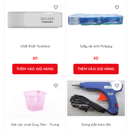
USB 8GB Toshiba
Giấy vệ sinh Pulppy
₫
0
₫
0
THÊM VÀO GIỎ HÀNG
THÊM VÀO GIỎ HÀNG
Sọt rác oval Duy Tân – Trung
Súng bắn keo lớn