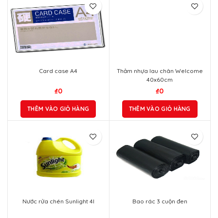
Card case A4
Thảm nhựa lau chân Welcome
40x60cm
₫
0
₫
0
THÊM VÀO GIỎ HÀNG
THÊM VÀO GIỎ HÀNG
Nước rửa chén Sunlight 4l
Bao rác 3 cuộn đen