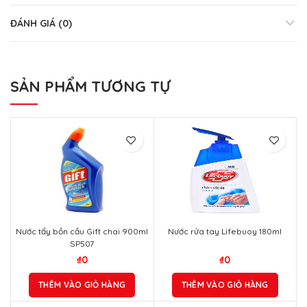
ĐÁNH GIÁ (0)
SẢN PHẨM TƯƠNG TỰ
Nước tẩy bồn cầu Gift chai 900ml
Nước rửa tay Lifebuoy 180ml
SP507
₫
0
₫
0
THÊM VÀO GIỎ HÀNG
THÊM VÀO GIỎ HÀNG