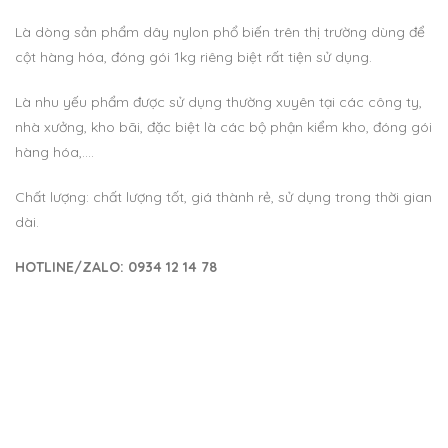
Là dòng sản phẩm dây nylon phổ biến trên thị trường dùng để
cột hàng hóa, đóng gói 1kg riêng biệt rất tiện sử dụng.
Là nhu yếu phẩm được sử dụng thường xuyên tại các công ty,
nhà xưởng, kho bãi, đặc biệt là các bộ phận kiểm kho, đóng gói
hàng hóa,….
Chất lượng: chất lượng tốt, giá thành rẻ, sử dụng trong thời gian
dài.
HOTLINE/ZALO: 0934 12 14 78