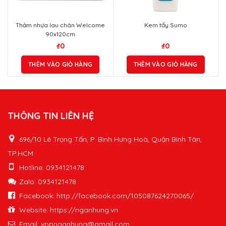
Thảm nhựa lau chân Welcome
Kem tẩy Sumo
90x120cm
₫
0
₫
0
THÊM VÀO GIỎ HÀNG
THÊM VÀO GIỎ HÀNG
THÔNG TIN LIÊN HỆ
696/10 Lê Trọng Tấn, P. Bình Hưng Hoà, Quận Bình Tân,
TP.HCM
Hotline: 0934121478
Zalo: 0934121478
Facebook: http://facebook.com/105087624270065/
Website: https://nganhung.vn
Email:
vppnganhung@gmail.com