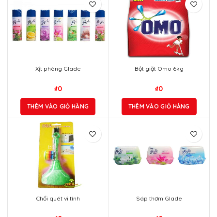
Xịt phòng Glade
Bột giặt Omo 6kg
₫
0
₫
0
THÊM VÀO GIỎ HÀNG
THÊM VÀO GIỎ HÀNG
Chổi quét vi tính
Sáp thơm Glade