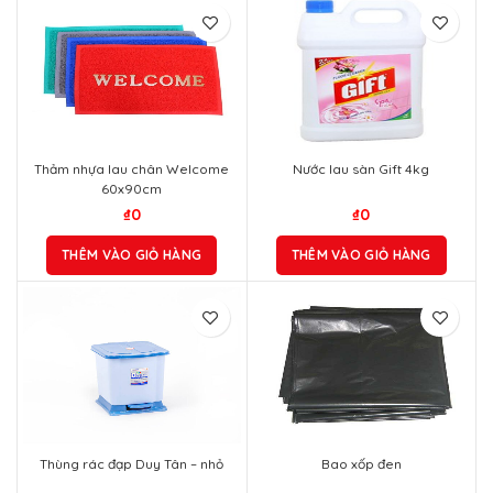
Thảm nhựa lau chân Welcome
Nước lau sàn Gift 4kg
60x90cm
₫
0
₫
0
THÊM VÀO GIỎ HÀNG
THÊM VÀO GIỎ HÀNG
Thùng rác đạp Duy Tân – nhỏ
Bao xốp đen