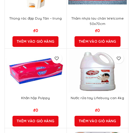
Thùng rác đạp Duy Tân – trung
Thảm nhựa lau chân Welcome
50x70cm
₫
0
₫
0
THÊM VÀO GIỎ HÀNG
THÊM VÀO GIỎ HÀNG
Khăn hộp Pulppy
Nước rửa tay Lifebuoy can 4kg
₫
0
₫
0
THÊM VÀO GIỎ HÀNG
THÊM VÀO GIỎ HÀNG