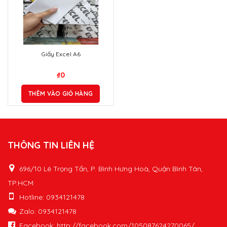
Giấy Excel A6
₫
0
THÊM VÀO GIỎ HÀNG
THÔNG TIN LIÊN HỆ
696/10 Lê Trọng Tấn, P. Bình Hưng Hoà, Quận Bình Tân,
TP.HCM
Hotline: 0934121478
Zalo: 0934121478
Facebook: http://facebook.com/105087624270065/