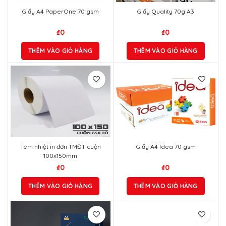
Giấy A4 PaperOne 70 gsm
Giấy Quality 70g A3
₫
0
₫
0
THÊM VÀO GIỎ HÀNG
THÊM VÀO GIỎ HÀNG
Tem nhiệt in đơn TMĐT cuộn
Giấy A4 Idea 70 gsm
100x150mm
₫
0
₫
0
THÊM VÀO GIỎ HÀNG
THÊM VÀO GIỎ HÀNG