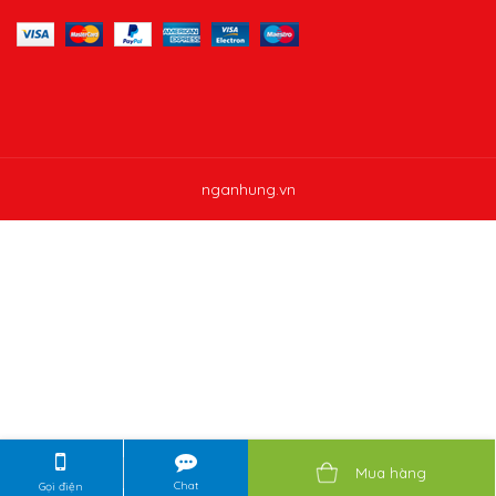
nganhung.vn
Mua hàng
Chat
Gọi điện