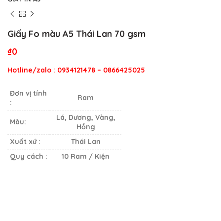
Giấy Fo màu A5 Thái Lan 70 gsm
₫
0
Hotline/zalo : 0934121478 – 0866425025
Đơn vị tính
Ram
:
Lá, Dương, Vàng,
Màu:
Hồng
Xuất xứ :
Thái Lan
Quy cách :
10 Ram / Kiện