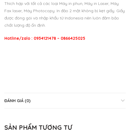
Thích hợp với tất cả các loại Máy in phun, Máy in Laser, Máy
Fax laser, Máy Photocopy. In đảo 2 mặt không bị kẹt giấy. Giấy
được đóng gói và nhập khẩu từ Indonesia nên luôn đảm bảo
chất lượng độ ổn định.
Hotline/zalo : 0934121478 – 0866425025
ĐÁNH GIÁ (0)
SẢN PHẨM TƯƠNG TỰ