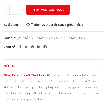
Số lượng
THÊM VÀO GIỎ HÀNG
So sánh
Thêm vào danh sách yêu thích
Danh mục:
GIẤY IN - GIẤY PHOTOCOPY
,
GIẤY IN A5
Chia sẻ
MÔ TẢ
Giấy Fo màu A5 Thái Lan 70 gsm
là một trong những loại
giấy trắng đẹp nhất trên thị trường, độ sắc nét cao, in 2 mặt
không bị kẹt giấy, phù hợp phép in, photocopy ra những văn
bản, hình ảnh đẹp. Khách hàng có thể hoàn toàn yên tâm về
chất lượng và giá cả khi sử dụng.