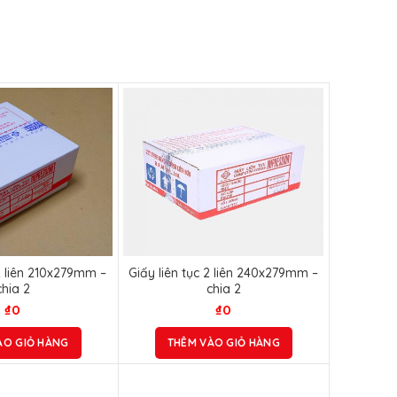
 2 liên 210x279mm –
Giấy liên tục 2 liên 240x279mm –
chia 2
chia 2
₫
0
₫
0
ÀO GIỎ HÀNG
THÊM VÀO GIỎ HÀNG