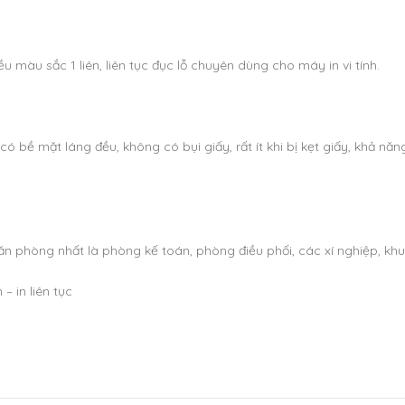
iều màu sắc 1 liên, liên tục đục lỗ chuyên dùng cho máy in vi tính.
có bề mặt láng đều, không có bụi giấy, rất ít khi bị kẹt giấy, khả năng
 văn phòng nhất là phòng kế toán, phòng điều phối, các xí nghiệp, kh
– in liên tục