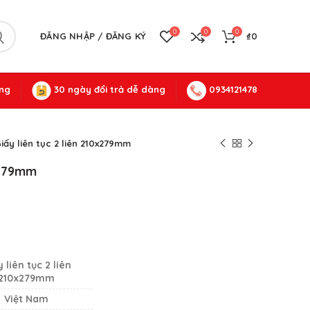
0
0
0
ĐĂNG NHẬP / ĐĂNG KÝ
₫
0
ng
30 ngày đổi trả dễ dàng
0934121478
iấy liên tục 2 liên 210x279mm
0x279mm
 liên tục 2 liên
210x279mm
Việt Nam