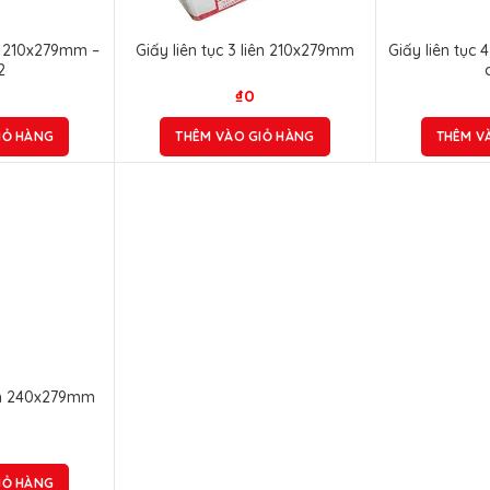
ên 210x279mm –
Giấy liên tục 3 liên 210x279mm
Giấy liên tục
2
₫
0
IỎ HÀNG
THÊM VÀO GIỎ HÀNG
THÊM V
iên 240x279mm
IỎ HÀNG