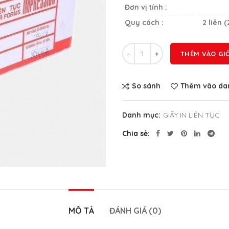
Đơn vị tính :
Quy cách :
2 liên
Số lượng
THÊM VÀO GI
So sánh
Thêm vào dan
Danh mục:
GIẤY IN LIÊN TỤC
Chia sẻ
MÔ TẢ
ĐÁNH GIÁ (0)