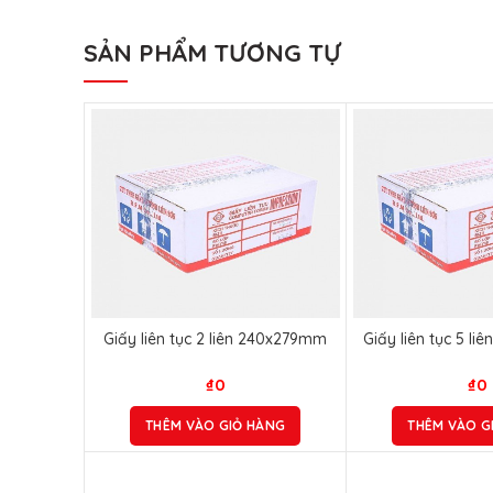
SẢN PHẨM TƯƠNG TỰ
Giấy liên tục 2 liên 240x279mm
Giấy liên tục 5 l
₫
0
₫
0
THÊM VÀO GIỎ HÀNG
THÊM VÀO G