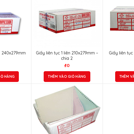
iên 240x279mm
Giấy liên tục 1 liên 210x279mm –
Giấy liên tụ
chia 2
₫
0
IỎ HÀNG
THÊM VÀO GIỎ HÀNG
THÊM V