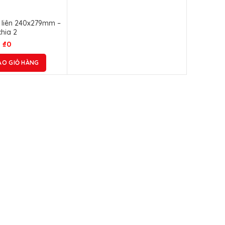
 4 liên 240x279mm –
chia 2
₫
0
ÀO GIỎ HÀNG