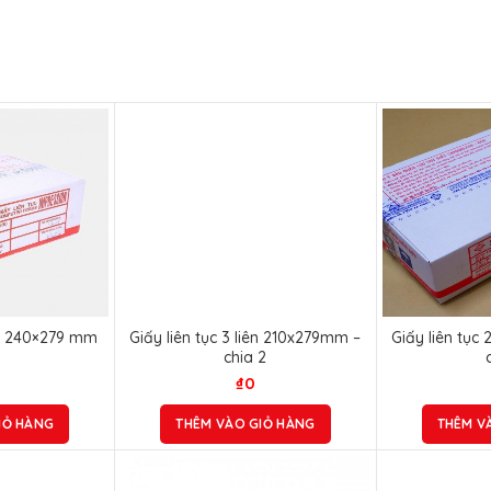
iên 240×279 mm
Giấy liên tục 3 liên 210x279mm –
Giấy liên tục
chia 2
₫
0
IỎ HÀNG
THÊM VÀO GIỎ HÀNG
THÊM V