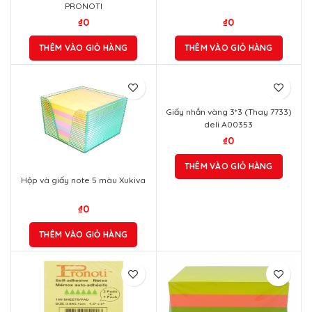
PRONOTI
₫
0
₫
0
THÊM VÀO GIỎ HÀNG
THÊM VÀO GIỎ HÀNG
Giấy nhắn vàng 3*3 (Thay 7733)
deli A00353
₫
0
THÊM VÀO GIỎ HÀNG
Hộp và giấy note 5 màu Xukiva
₫
0
THÊM VÀO GIỎ HÀNG