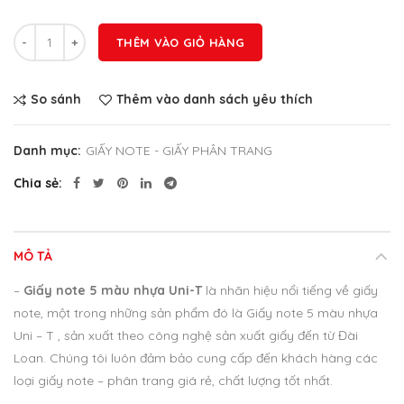
Số lượng
THÊM VÀO GIỎ HÀNG
So sánh
Thêm vào danh sách yêu thích
Danh mục:
GIẤY NOTE - GIẤY PHÂN TRANG
Chia sẻ
MÔ TẢ
–
Giấy note 5 màu nhựa Uni-T
là nhãn hiệu nổi tiếng về giấy
note, một trong những sản phẩm đó là Giấy note 5 màu nhựa
Uni – T , sản xuất theo công nghệ sản xuất giấy đến từ Đài
Loan. Chúng tôi luôn đảm bảo cung cấp đến khách hàng các
loại giấy note – phân trang giá rẻ, chất lượng tốt nhất.