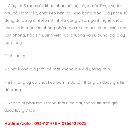
– Giấy có 5 màu sắc khác nhau nổi bật, đẹp mắt. Phục vụ tốt
nhu cầu làm việc, chất keo bền lâu, khó bong tróc. Giấy note sử
dụng đa dạng ở nhiều nơi, nhiều công việc, ngành nghề khác
nhau. Vì là một văn phòng phẩm giá rẻ cho nên được nhiều dân
văn phòng, học sinh, sinh viên…ưa chuộng và sử dụng loại giấy
note này.
Chất lượng:
– Chất lượng giấy tốt, bề mặt không bụi giấy, láng, mịn.
– Bề mặt giấy có chất keo bám mực tốt, thông tin được ghi lên
dễ dàng.
– Không bị phai màu trong thời gian dài, thông tin trên giấy
được lưu giữ lâu.
Hotline/zalo : 0934121478 – 0866425025