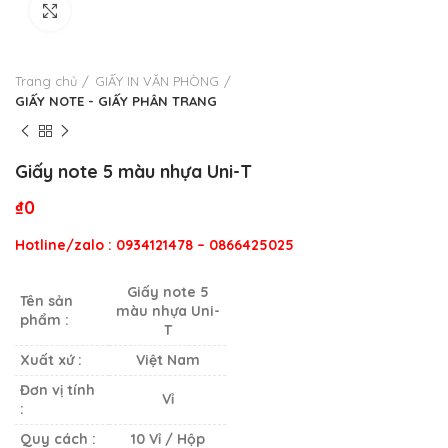
Click to enlarge
Trang chủ
GIẤY IN VĂN PHÒNG
GIẤY NOTE - GIẤY PHÂN TRANG
Giấy note 5 màu nhựa Uni-T
₫
0
Hotline/zalo : 0934121478 – 0866425025
Giấy note 5
Tên sản
màu nhựa Uni-
phẩm :
T
Xuất xứ :
Việt Nam
Đơn vị tính
Vỉ
:
Quy cách :
10 Vỉ / Hộp