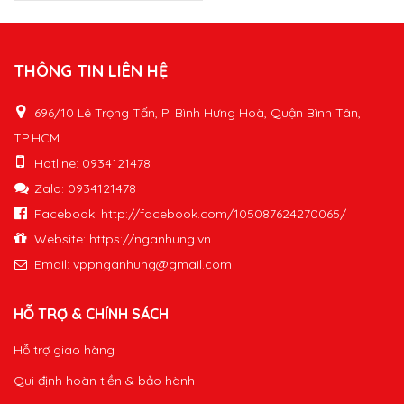
THÔNG TIN LIÊN HỆ
696/10 Lê Trọng Tấn, P. Bình Hưng Hoà, Quận Bình Tân,
TP.HCM
Hotline: 0934121478
Zalo: 0934121478
Facebook: http://facebook.com/105087624270065/
Website: https://nganhung.vn
Email:
vppnganhung@gmail.com
HỖ TRỢ & CHÍNH SÁCH
Hỗ trợ giao hàng
Qui định hoàn tiền & bảo hành