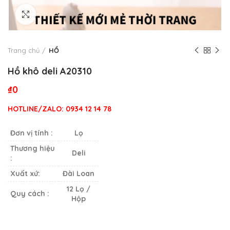
Click to enlarge
Trang chủ
HỒ
Hồ khô deli A20310
₫
0
HOTLINE/ZALO:
0934 12 14 78
Đơn vị tính :
Lọ
Thương hiệu
Deli
:
Xuất xứ:
Đài Loan
12 Lọ /
Quy cách :
Hộp