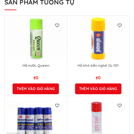
SẢN PHẨM TƯƠNG TỰ
Hồ nước Queen
Hồ khô bến nghé GL-101
₫
0
₫
0
THÊM VÀO GIỎ HÀNG
THÊM VÀO GIỎ HÀNG