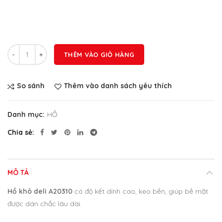
Số lượng
THÊM VÀO GIỎ HÀNG
So sánh
Thêm vào danh sách yêu thích
Danh mục:
HỒ
Chia sẻ
MÔ TẢ
Hồ khô deli A20310
có độ kết dính cao, keo bền, giúp bề mặt
được dán chắc lâu dài.