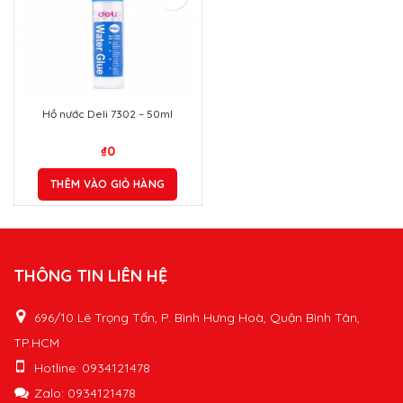
Hồ nước Deli 7302 – 50ml
₫
0
THÊM VÀO GIỎ HÀNG
THÔNG TIN LIÊN HỆ
696/10 Lê Trọng Tấn, P. Bình Hưng Hoà, Quận Bình Tân,
TP.HCM
Hotline: 0934121478
Zalo: 0934121478