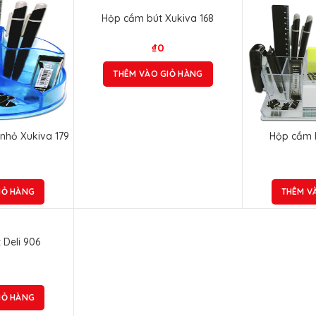
Hộp cắm bút Xukiva 168
₫
0
THÊM VÀO GIỎ HÀNG
nhỏ Xukiva 179
Hộp cắm b
IỎ HÀNG
THÊM V
Deli 906
IỎ HÀNG