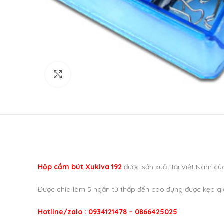
Click to enlarge
Hộp cắm bút Xukiva 192
được sản xuất tại Việt Nam của
Được chia làm 5 ngăn từ thấp đến cao đựng được kẹp giấy
Hotline/zalo : 0934121478 – 0866425025