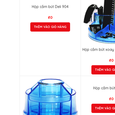
Hộp cắm bút Deli 904
₫
0
THÊM VÀO GIỎ HÀNG
Hộp cắm bút xoay 
₫
0
THÊM VÀO G
Hộp cắm bút 
₫
0
THÊM VÀO G