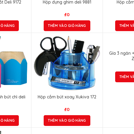
t Deli 9172
Hộp đựng ghim deli 9881
Hộp cắm 
₫
0
IỎ HÀNG
THÊM VÀO GIỎ HÀNG
THÊM V
Gía 3 ngăn +
Z
THÊM V
 bút chì deli
Hộp cắm bút xoay Xukiva 172
5
₫
0
IỎ HÀNG
THÊM VÀO GIỎ HÀNG