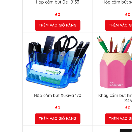
Hộp cắm bút Deli 9153
Hộp cắm bút sắ
₫
0
₫
0
THÊM VÀO GIỎ HÀNG
THÊM VÀO G
Hộp cắm bút Xukiva 170
Khay cắm bút hình
914
₫
0
₫
0
THÊM VÀO GIỎ HÀNG
THÊM VÀO G