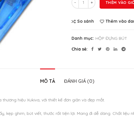
THÊM VÀO GI
So sánh
Thêm vào dan
Danh mục:
HỘP ĐỰNG BÚT
Chia sẻ
MÔ TẢ
ĐÁNH GIÁ (0)
 thương hiệu Xukiva, với thiết kế đơn giản và đẹp mắt.
, kẹp ghim, bút viết, thước rất tiện lợi. Mang đi dễ dàng. Chất liệ