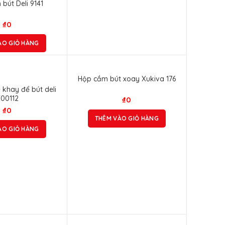
bút Deli 9141
₫
0
ÀO GIỎ HÀNG
Hộp cắm bút xoay Xukiva 176
 khay để bút deli
00112
₫
0
₫
0
THÊM VÀO GIỎ HÀNG
ÀO GIỎ HÀNG