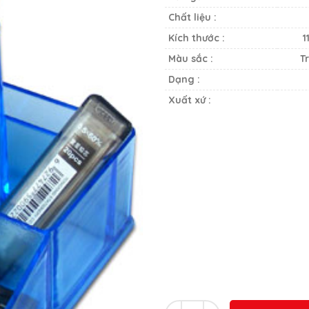
Chất liệu :
Kích thước :
1
Màu sắc :
T
Dạng :
Xuất xứ :
Số lượng