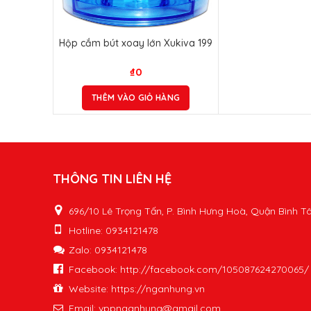
Hộp cắm bút xoay lớn Xukiva 199
₫
0
THÊM VÀO GIỎ HÀNG
THÔNG TIN LIÊN HỆ
696/10 Lê Trọng Tấn, P. Bình Hưng Hoà, Quận Bình T
Hotline: 0934121478
Zalo: 0934121478
Facebook: http://facebook.com/105087624270065/
Website: https://nganhung.vn
Email:
vppnganhung@gmail.com