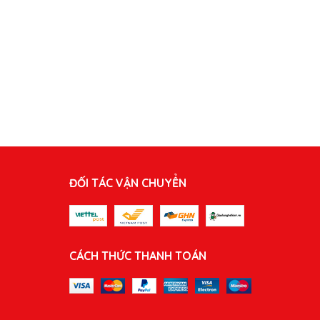
ĐỐI TÁC VẬN CHUYỂN
CÁCH THỨC THANH TOÁN