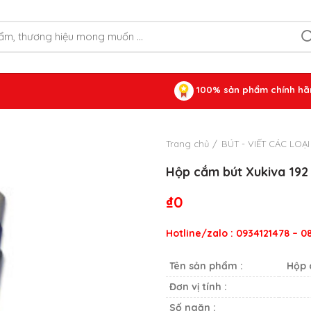
100% sản phẩm chính hã
Trang chủ
BÚT - VIẾT CÁC LOẠI
Hộp cắm bút Xukiva 192
₫
0
Hotline/zalo : 0934121478 – 
Tên sản phẩm :
Hộp 
Đơn vị tính :
Số ngăn :