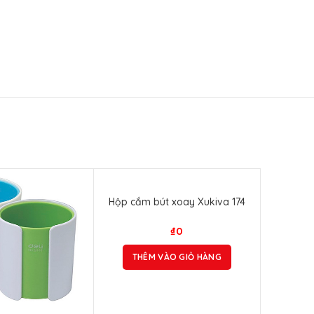
Hộp cắm bút xoay Xukiva 174
₫
0
THÊM VÀO GIỎ HÀNG