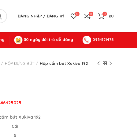
0
0
0
ĐĂNG NHẬP / ĐĂNG KÝ
₫
0
ng
30 ngày đổi trả dễ dàng
0934121478
HỘP ĐỰNG BÚT
Hộp cắm bút Xukiva 192
0866425025
cắm bút Xukiva 192
Cái
5