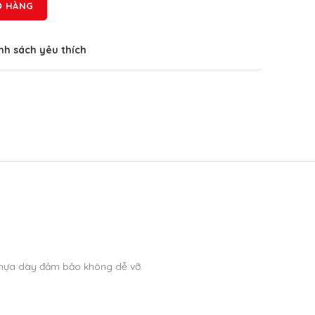
Ỏ HÀNG
h sách yêu thích
u nhựa dày đảm bảo không dễ vỡ.