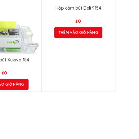
Hộp cắm bút Deli 9154
₫
0
THÊM VÀO GIỎ HÀNG
út Xukiva 184
₫
0
ÀO GIỎ HÀNG