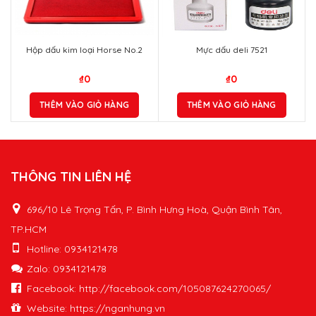
Hộp dấu kim loại Horse No.2
Mực dấu deli 7521
₫
0
₫
0
THÊM VÀO GIỎ HÀNG
THÊM VÀO GIỎ HÀNG
THÔNG TIN LIÊN HỆ
696/10 Lê Trọng Tấn, P. Bình Hưng Hoà, Quận Bình Tân,
TP.HCM
Hotline: 0934121478
Zalo: 0934121478
Facebook: http://facebook.com/105087624270065/
Website: https://nganhung.vn