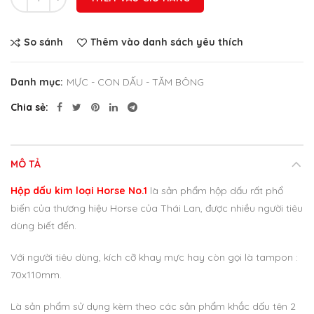
So sánh
Thêm vào danh sách yêu thích
Danh mục:
MỰC - CON DẤU - TĂM BÔNG
Chia sẻ
MÔ TẢ
Hộp dấu kim loại Horse No.1
là sản phẩm hộp dấu rất phổ
biến của thương hiệu Horse của Thái Lan, được nhiều người tiêu
dùng biết đến.
Với người tiêu dùng, kích cỡ khay mực hay còn gọi là tampon :
70x110mm.
Là sản phẩm sử dụng kèm theo các sản phẩm khắc dấu tên 2