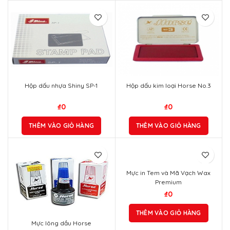
Hộp dấu nhựa Shiny SP-1
Hộp dấu kim loại Horse No.3
₫
0
₫
0
THÊM VÀO GIỎ HÀNG
THÊM VÀO GIỎ HÀNG
Mực in Tem và Mã Vạch Wax
Premium
₫
0
THÊM VÀO GIỎ HÀNG
Mực lông dầu Horse