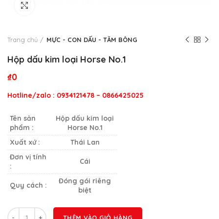
Click to enlarge
Trang chủ
MỰC - CON DẤU - TĂM BÔNG
Hộp dấu kim loại Horse No.1
₫
0
Hotline/zalo : 0934121478 – 0866425025
Tên sản
Hộp dấu kim loại
phẩm :
Horse No.1
Xuất xứ :
Thái Lan
Đơn vị tính
Cái
:
Đóng gói riêng
Quy cách :
biệt
Số lượng
THÊM VÀO GIỎ HÀNG