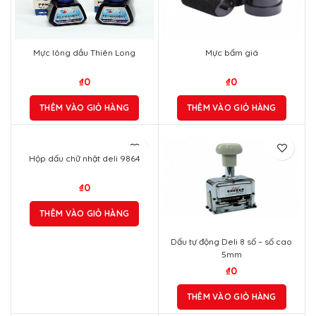
Mực lông dầu Thiên Long
Mực bấm giá
₫
0
₫
0
THÊM VÀO GIỎ HÀNG
THÊM VÀO GIỎ HÀNG
Hộp dấu chữ nhật deli 9864
₫
0
THÊM VÀO GIỎ HÀNG
Dấu tự động Deli 8 số – số cao
5mm
₫
0
THÊM VÀO GIỎ HÀNG