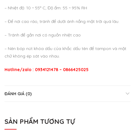
– Nhiệt độ: 10 ~ 55º C, Độ ẩm: 55 ~ 95% RH
– Để nơi cao ráo, tránh để dưới ánh nắng mặt trời quá lâu.
– Tránh để gần nơi có nguồn nhiệt cao
– Nên bóp nút khóa dấu của khắc dấu tên để tampon và mặt
chữ không ép sát vào nhau.
Hotline/zalo : 0934121478 – 0866425025
ĐÁNH GIÁ (0)
SẢN PHẨM TƯƠNG TỰ