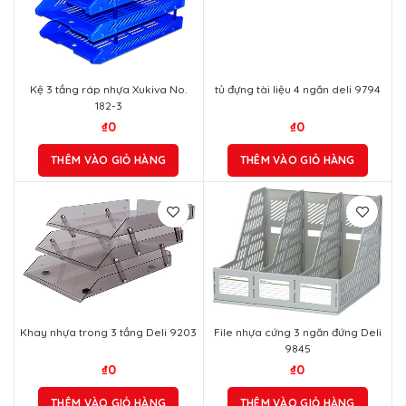
Kệ 3 tầng ráp nhựa Xukiva No.
tủ đựng tài liệu 4 ngăn deli 9794
182-3
₫
0
₫
0
THÊM VÀO GIỎ HÀNG
THÊM VÀO GIỎ HÀNG
Khay nhựa trong 3 tầng Deli 9203
File nhựa cứng 3 ngăn đứng Deli
9845
₫
0
₫
0
THÊM VÀO GIỎ HÀNG
THÊM VÀO GIỎ HÀNG