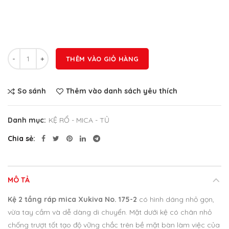
Số lượng
THÊM VÀO GIỎ HÀNG
So sánh
Thêm vào danh sách yêu thích
Danh mục:
KỆ RỔ - MICA - TỦ
Chia sẻ
MÔ TẢ
Kệ 2 tầng ráp mica Xukiva No. 175-2
có hình dáng nhỏ gọn,
vừa tay cầm và dễ dàng di chuyển. Mặt dưới kệ có chân nhỏ
chống trượt tốt tạo độ vững chắc trên bề mặt bàn làm việc của