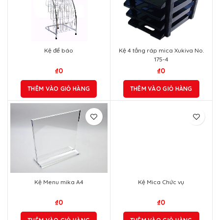
Kệ để báo
Kệ 4 tầng ráp mica Xukiva No.
175-4
₫
0
₫
0
THÊM VÀO GIỎ HÀNG
THÊM VÀO GIỎ HÀNG
Kệ Mica Chức vụ
₫
0
THÊM VÀO GIỎ HÀNG
Kệ Menu mika A4
₫
0