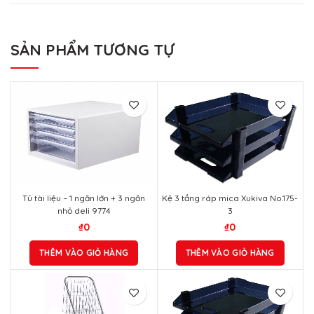
SẢN PHẨM TƯƠNG TỰ
Tủ tài liệu – 1 ngăn lớn + 3 ngăn
Kệ 3 tầng ráp mica Xukiva No.175-
nhỏ deli 9774
3
₫
0
₫
0
THÊM VÀO GIỎ HÀNG
THÊM VÀO GIỎ HÀNG