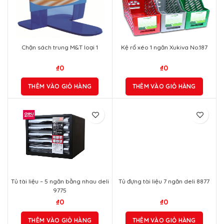
Chặn sách trung M&T loại 1
Kệ rổ xéo 1 ngăn Xukiva No.187
₫
0
₫
0
THÊM VÀO GIỎ HÀNG
THÊM VÀO GIỎ HÀNG
Tủ tài liệu – 5 ngăn bằng nhau deli
Tủ đựng tài liệu 7 ngăn deli 8877
9775
₫
0
₫
0
THÊM VÀO GIỎ HÀNG
THÊM VÀO GIỎ HÀNG