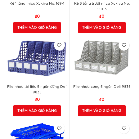
Kệ 1 tầng mica Xukiva No. 169-1
Kệ 3 tầng trượt mica Xukiva No.
180-3
₫
0
₫
0
THÊM VÀO GIỎ HÀNG
THÊM VÀO GIỎ HÀNG
File nhưa tài liệu 5 ngăn đứng Deli
File nhựa cứng 5 ngăn Deli 9835
9838
₫
0
₫
0
THÊM VÀO GIỎ HÀNG
THÊM VÀO GIỎ HÀNG