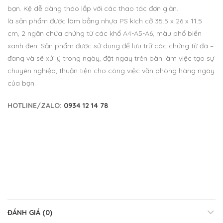
bạn. Kệ dễ dàng tháo lắp với các thao tác đơn giản.
là sản phẩm được làm bằng nhựa PS kích cỡ 35.5 x 26 x 11.5
cm, 2 ngăn chứa chứng từ các khổ A4-A5-A6, màu phổ biến
xanh đen. Sản phẩm được sử dụng để lưu trữ các chứng từ đã –
đang và sẽ xử lý trong ngày, đặt ngay trên bàn làm việc tạo sự
chuyên nghiệp, thuận tiện cho công việc văn phòng hàng ngày
của bạn.
HOTLINE/ZALO:
0934 12 14 78
ĐÁNH GIÁ (0)