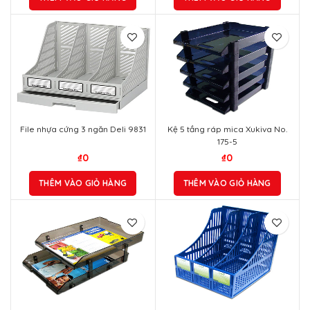
File nhựa cứng 3 ngăn Deli 9831
Kệ 5 tầng ráp mica Xukiva No.
175-5
₫
0
₫
0
THÊM VÀO GIỎ HÀNG
THÊM VÀO GIỎ HÀNG