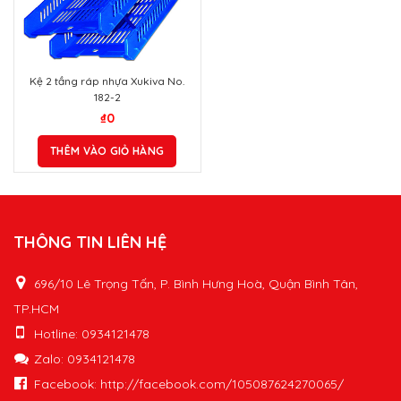
Kệ 2 tầng ráp nhựa Xukiva No.
182-2
₫
0
THÊM VÀO GIỎ HÀNG
THÔNG TIN LIÊN HỆ
696/10 Lê Trọng Tấn, P. Bình Hưng Hoà, Quận Bình Tân,
TP.HCM
Hotline: 0934121478
Zalo: 0934121478
Facebook: http://facebook.com/105087624270065/