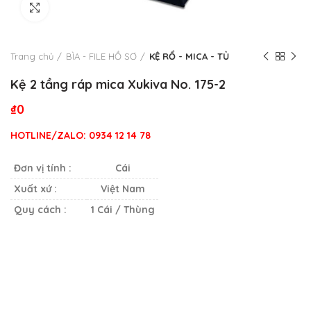
Click to enlarge
Trang chủ
BÌA - FILE HỒ SƠ
KỆ RỔ - MICA - TỦ
Kệ 2 tầng ráp mica Xukiva No. 175-2
₫
0
HOTLINE/ZALO:
0934 12 14 78
Đơn vị tính :
Cái
Xuất xứ :
Việt Nam
Quy cách :
1 Cái / Thùng