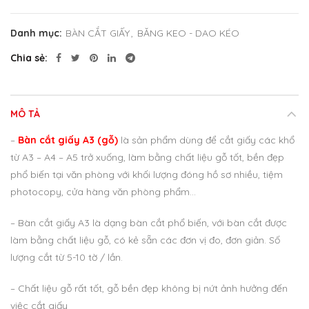
Danh mục:
BÀN CẮT GIẤY
,
BĂNG KEO - DAO KÉO
Chia sẻ
MÔ TẢ
–
Bàn cắt giấy A3 (gỗ)
là sản phẩm dùng để cắt giấy các khổ
từ A3 – A4 – A5 trở xuống, làm bằng chất liệu gỗ tốt, bền đẹp
phổ biến tại văn phòng với khối lượng đóng hồ sơ nhiều, tiệm
photocopy, cửa hàng văn phòng phẩm…
– Bàn cắt giấy A3 là dạng bàn cắt phổ biến, với bàn cắt được
làm bằng chất liệu gỗ, có kẻ sẵn các đơn vị đo, đơn giản. Số
lượng cắt từ 5-10 tờ / lần.
– Chất liệu gỗ rất tốt, gỗ bền đẹp không bị nứt ảnh hưởng đến
việc cắt giấy