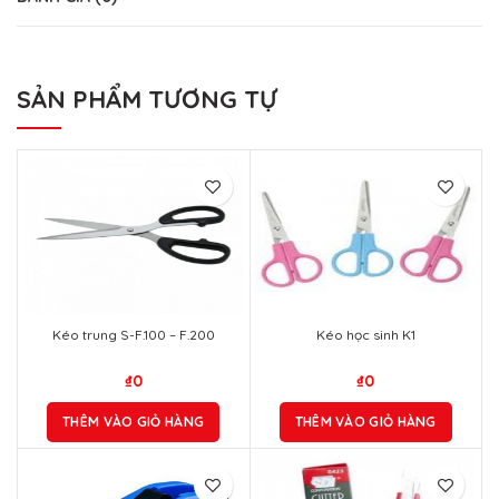
SẢN PHẨM TƯƠNG TỰ
Kéo trung S-F.100 – F.200
Kéo học sinh K1
₫
0
₫
0
THÊM VÀO GIỎ HÀNG
THÊM VÀO GIỎ HÀNG