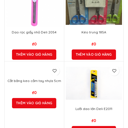
Dao rọc giấy nhỏ Deli 2054
Kéo trung 185A
₫
0
₫
0
THÊM VÀO GIỎ HÀNG
THÊM VÀO GIỎ HÀNG
Cắt băng keo cầm tay nhựa 5cm
₫
0
THÊM VÀO GIỎ HÀNG
Lưỡi dao lớn Deli E2011
₫
0