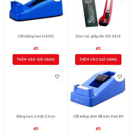
Cắt băng keo N.2001
Dao rọc giấy lớn SDI 0423
₫
0
₫
0
THÊM VÀO GIỎ HÀNG
THÊM VÀO GIỎ HÀNG
Băng keo 2 mặt 3,5cm
Cắt băng dính để bàn Deli 811
₫
0
₫
0