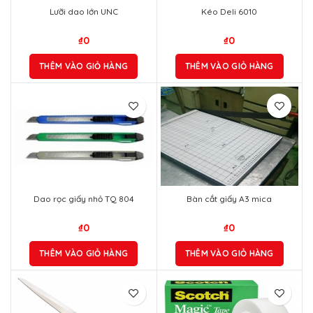
Lưỡi dao lớn UNC
Kéo Deli 6010
₫
0
₫
0
THÊM VÀO GIỎ HÀNG
THÊM VÀO GIỎ HÀNG
Dao rọc giấy nhỏ TQ 804
Bàn cắt giấy A3 mica
₫
0
₫
0
THÊM VÀO GIỎ HÀNG
THÊM VÀO GIỎ HÀNG