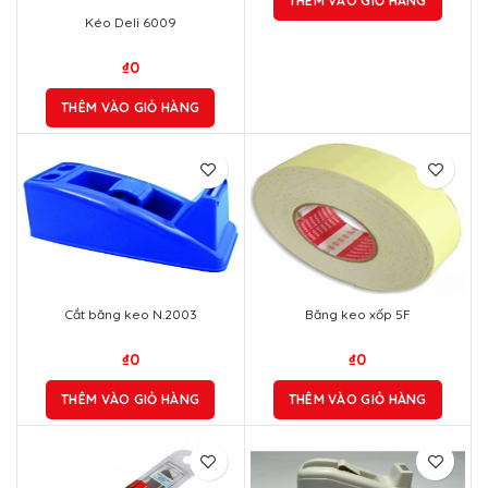
THÊM VÀO GIỎ HÀNG
Kéo Deli 6009
₫
0
THÊM VÀO GIỎ HÀNG
Cắt băng keo N.2003
Băng keo xốp 5F
₫
0
₫
0
THÊM VÀO GIỎ HÀNG
THÊM VÀO GIỎ HÀNG