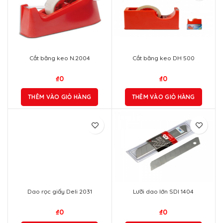
Cắt băng keo N.2004
Cắt băng keo DH 500
₫
0
₫
0
THÊM VÀO GIỎ HÀNG
THÊM VÀO GIỎ HÀNG
Dao rọc giấy Deli 2031
Lưỡi dao lớn SDI 1404
₫
0
₫
0