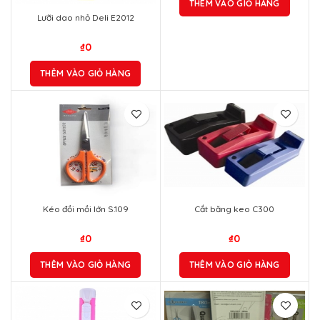
THÊM VÀO GIỎ HÀNG
Lưỡi dao nhỏ Deli E2012
₫
0
THÊM VÀO GIỎ HÀNG
Kéo đồi mồi lớn S.109
Cắt băng keo C300
₫
0
₫
0
THÊM VÀO GIỎ HÀNG
THÊM VÀO GIỎ HÀNG