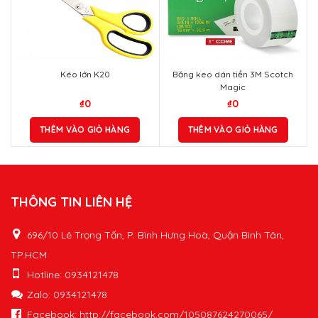
Kéo lớn K20
Băng keo dán tiền 3M Scotch
Magic
₫
0
₫
0
THÊM VÀO GIỎ HÀNG
THÊM VÀO GIỎ HÀNG
THÔNG TIN LIÊN HỆ
696/10 Lê Trọng Tấn, P. Bình Hưng Hoà, Quận Bình Tân,
TP.HCM
Hotline: 0934121478
Zalo: 0934121478
Facebook: http://facebook.com/105087624270065/