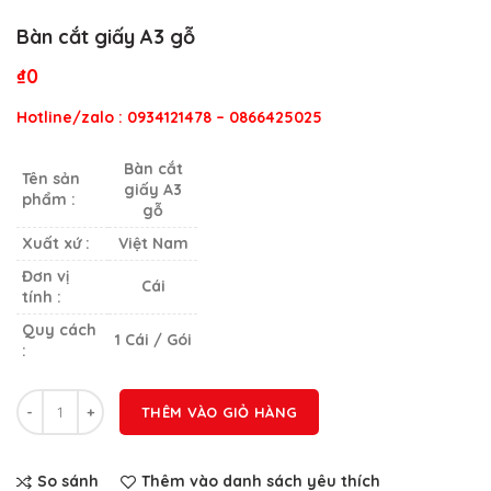
Bàn cắt giấy A3 gỗ
₫
0
Hotline/zalo : 0934121478 – 0866425025
Bàn cắt
Tên sản
giấy A3
phẩm :
gỗ
Xuất xứ :
Việt Nam
Đơn vị
Cái
tính :
Quy cách
1 Cái / Gói
:
Số lượng
THÊM VÀO GIỎ HÀNG
So sánh
Thêm vào danh sách yêu thích