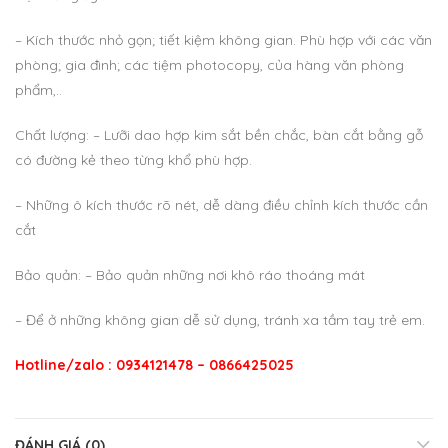
– Kích thước nhỏ gọn; tiết kiệm không gian. Phù hợp với các văn
phòng; gia đình; các tiệm photocopy, của hàng văn phòng
phẩm,..
Chất lượng: – Lưỡi dao hợp kim sắt bền chắc, bàn cắt bằng gỗ
có đường kẻ theo từng khổ phù hợp.
– Những ô kích thước rõ nét, dễ dàng điều chỉnh kích thước cần
cắt
Bảo quản: – Bảo quản những nơi khô ráo thoáng mát
– Để ở những không gian dễ sử dụng, tránh xa tầm tay trẻ em.
Hotline/zalo : 0934121478 – 0866425025
ĐÁNH GIÁ (0)