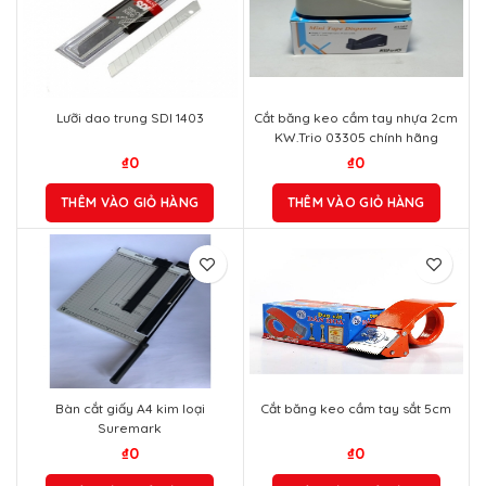
Lưỡi dao trung SDI 1403
Cắt băng keo cầm tay nhựa 2cm
KW.Trio 03305 chính hãng
₫
0
₫
0
THÊM VÀO GIỎ HÀNG
THÊM VÀO GIỎ HÀNG
Bàn cắt giấy A4 kim loại
Cắt băng keo cầm tay sắt 5cm
Suremark
₫
0
₫
0