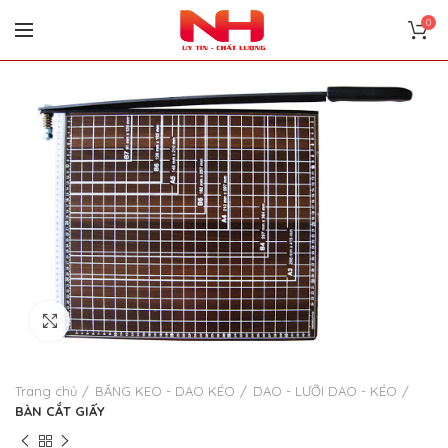
0
Click to enlarge
Trang chủ
BĂNG KEO - DAO KÉO
DAO - LƯỠI DAO - KÉO
BÀN CẮT GIẤY