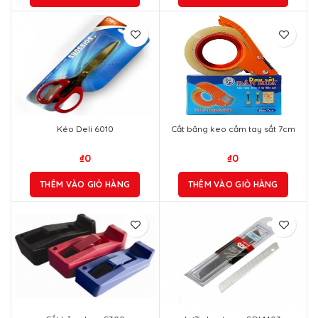
Kéo Deli 6010
Cắt băng keo cầm tay sắt 7cm
₫
0
₫
0
THÊM VÀO GIỎ HÀNG
THÊM VÀO GIỎ HÀNG