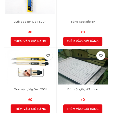
Lưỡi dao lớn Deli E2011
Băng keo xốp 5F
₫
0
₫
0
THÊM VÀO GIỎ HÀNG
THÊM VÀO GIỎ HÀNG
Dao rọc giấy Deli 2031
Bàn cắt giấy A3 mica
₫
0
₫
0
THÊM VÀO GIỎ HÀNG
THÊM VÀO GIỎ HÀNG