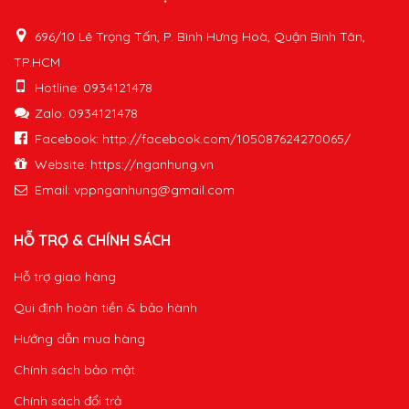
696/10 Lê Trọng Tấn, P. Bình Hưng Hoà, Quận Bình Tân,
TP.HCM
Hotline: 0934121478
Zalo: 0934121478
Facebook: http://facebook.com/105087624270065/
Website: https://nganhung.vn
Email:
vppnganhung@gmail.com
HỖ TRỢ & CHÍNH SÁCH
Hỗ trợ giao hàng
Qui định hoàn tiền & bảo hành
Hướng dẫn mua hàng
Chính sách bảo mật
Chính sách đổi trả