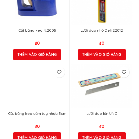
Cắt băng keo N.2005
Lưỡi dao nhỏ Deli E2012
₫
0
₫
0
THÊM VÀO GIỎ HÀNG
THÊM VÀO GIỎ HÀNG
Cắt băng keo cầm tay nhựa 5cm
Lưỡi dao lớn UNC
₫
0
₫
0
THÊM VÀO GIỎ HÀNG
THÊM VÀO GIỎ HÀNG