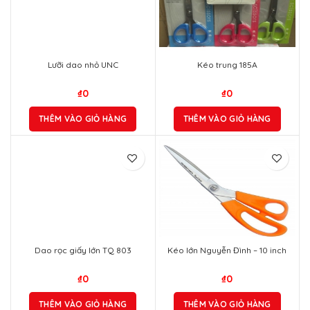
Lưỡi dao nhỏ UNC
Kéo trung 185A
₫
0
₫
0
THÊM VÀO GIỎ HÀNG
THÊM VÀO GIỎ HÀNG
Dao rọc giấy lớn TQ 803
Kéo lớn Nguyễn Đình – 10 inch
₫
0
₫
0
THÊM VÀO GIỎ HÀNG
THÊM VÀO GIỎ HÀNG