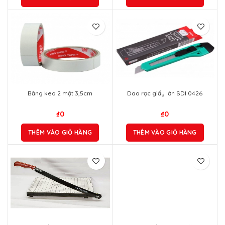
Băng keo 2 mặt 3,5cm
Dao rọc giấy lớn SDI 0426
₫
0
₫
0
THÊM VÀO GIỎ HÀNG
THÊM VÀO GIỎ HÀNG