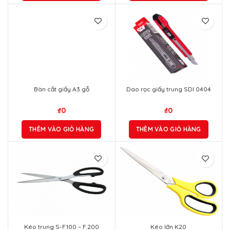
Bàn cắt giấy A3 gỗ
Dao rọc giấy trung SDI 0404
₫
0
₫
0
THÊM VÀO GIỎ HÀNG
THÊM VÀO GIỎ HÀNG
Kéo trung S-F.100 – F.200
Kéo lớn K20