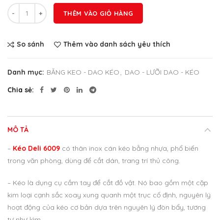
Số lượng
THÊM VÀO GIỎ HÀNG
So sánh
Thêm vào danh sách yêu thích
Danh mục:
BĂNG KEO - DAO KÉO
,
DAO - LƯỠI DAO - KÉO
Chia sẻ
MÔ TẢ
–
Kéo Deli 6009
có thân inox cán kéo bằng nhựa, phổ biến
trong văn phòng, dùng để cắt dán, trang trí thủ công.
– Kéo là dụng cụ cầm tay để cắt đồ vật. Nó bao gồm một cặp
kim loại cạnh sắc xoay xung quanh một trục cố định, nguyên lý
hoạt động của kéo cơ bản dựa trên nguyên lý đòn bẩy, tương
tự như kìm.