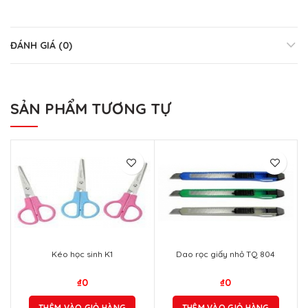
ĐÁNH GIÁ (0)
SẢN PHẨM TƯƠNG TỰ
Kéo học sinh K1
Dao rọc giấy nhỏ TQ 804
₫
0
₫
0
THÊM VÀO GIỎ HÀNG
THÊM VÀO GIỎ HÀNG