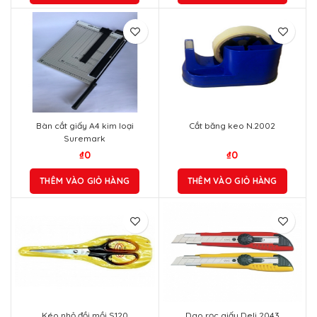
Bàn cắt giấy A4 kim loại
Cắt băng keo N.2002
Suremark
₫
0
₫
0
THÊM VÀO GIỎ HÀNG
THÊM VÀO GIỎ HÀNG
Kéo nhỏ đồi mồi S120
Dao rọc giấy Deli 2043