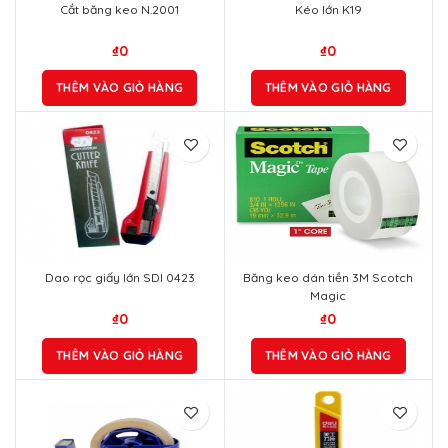
Cắt băng keo N.2001
Kéo lớn K19
₫
0
₫
0
THÊM VÀO GIỎ HÀNG
THÊM VÀO GIỎ HÀNG
Dao rọc giấy lớn SDI 0423
Băng keo dán tiền 3M Scotch
Magic
₫
0
₫
0
THÊM VÀO GIỎ HÀNG
THÊM VÀO GIỎ HÀNG