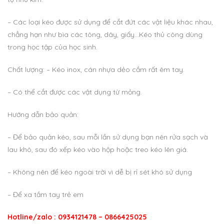
– Các loại kéo được sử dụng để cắt đứt các vật liệu khác nhau,
chẳng hạn như bìa các tông, dây, giấy…Kéo thủ công dùng
trong học tập của học sinh.
Chất lượng: – Kéo inox, cán nhựa dẻo cầm rất êm tay.
– Có thể cắt được các vật dụng từ mỏng.
Hướng dẫn bảo quản:
– Để bảo quản kéo, sau mỗi lần sử dụng bạn nên rửa sạch và
lau khô, sau đó xếp kéo vào hộp hoặc treo kéo lên giá.
– Không nên để kéo ngoài trời vì dễ bị rỉ sét khó sử dụng
– Để xa tầm tay trẻ em
Hotline/zalo : 0934121478 – 0866425025