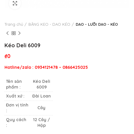
Click to enlarge
Trang chủ
BĂNG KEO - DAO KÉO
DAO - LƯỠI DAO - KÉO
Kéo Deli 6009
₫
0
Hotline/zalo : 0934121478 – 0866425025
Tên sản
Kéo Deli
phẩm :
6009
Xuất xứ :
Đài Loan
Đơn vị tính
Cây
:
Quy cách
12 Cây /
:
Hộp