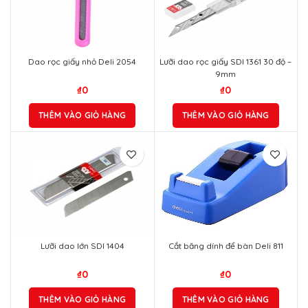
Dao rọc giấy nhỏ Deli 2054
Lưỡi dao rọc giấy SDI 1361 30 độ –
9mm
₫
0
₫
0
THÊM VÀO GIỎ HÀNG
THÊM VÀO GIỎ HÀNG
Lưỡi dao lớn SDI 1404
Cắt băng dính để bàn Deli 811
₫
0
₫
0
THÊM VÀO GIỎ HÀNG
THÊM VÀO GIỎ HÀNG