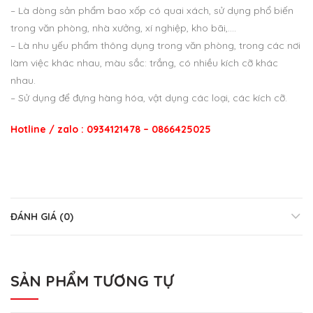
– Là dòng sản phẩm bao xốp có quai xách, sử dụng phổ biến
trong văn phòng, nhà xưởng, xí nghiệp, kho bãi,….
– Là nhu yếu phẩm thông dụng trong văn phòng, trong các nơi
làm việc khác nhau, màu sắc: trắng, có nhiều kích cỡ khác
nhau.
– Sử dụng để đựng hàng hóa, vật dụng các loại, các kích cỡ.
Hotline / zalo : 0934121478 – 0866425025
ĐÁNH GIÁ (0)
SẢN PHẨM TƯƠNG TỰ