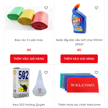
Bao rác 3 cuộn màu
Nước tẩy bồn cầu Gift chai 900ml
SP507
₫
0
₫
0
THÊM VÀO GIỎ HÀNG
THÊM VÀO GIỎ HÀNG
Keo 502 Hoàng Quyên
Thảm nhựa lau chân Welcome