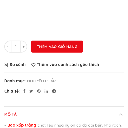
Số lượng
THÊM VÀO GIỎ HÀNG
So sánh
Thêm vào danh sách yêu thích
Danh mục:
NHU YẾU PHẨM
Chia sẻ
MÔ TẢ
–
Bao xốp trắng
chất liệu nhựa nylon có độ dai bền, khó rách.