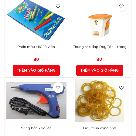
Phấn màu MIC 10 viên
Thùng rác đạp Duy Tân – trung
₫
0
₫
0
THÊM VÀO GIỎ HÀNG
THÊM VÀO GIỎ HÀNG
Súng bắn keo lớn
Dây thun vòng nhỏ