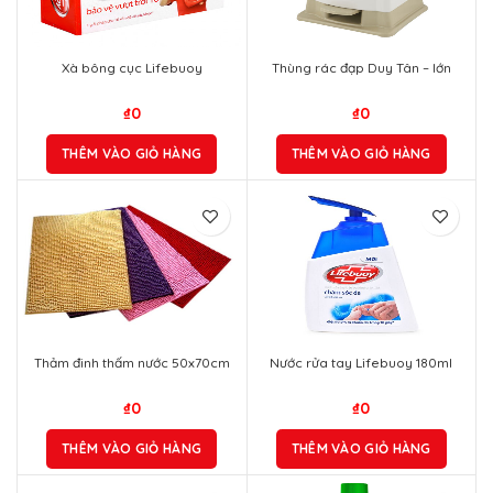
Xà bông cục Lifebuoy
Thùng rác đạp Duy Tân – lớn
₫
0
₫
0
THÊM VÀO GIỎ HÀNG
THÊM VÀO GIỎ HÀNG
Thảm đinh thấm nước 50x70cm
Nước rửa tay Lifebuoy 180ml
₫
0
₫
0
THÊM VÀO GIỎ HÀNG
THÊM VÀO GIỎ HÀNG