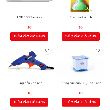
USB 8GB Toshiba
Chổi quét vi tính
₫
0
₫
0
THÊM VÀO GIỎ HÀNG
THÊM VÀO GIỎ HÀNG
Súng bắn keo nhỏ
Thùng rác đạp Duy Tân – nhỏ
₫
0
₫
0
THÊM VÀO GIỎ HÀNG
THÊM VÀO GIỎ HÀNG