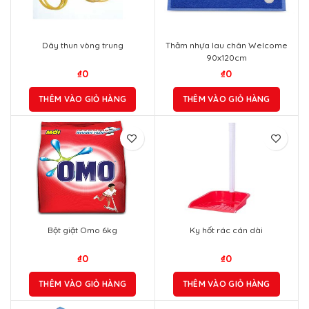
Dây thun vòng trung
Thảm nhựa lau chân Welcome
90x120cm
₫
0
₫
0
THÊM VÀO GIỎ HÀNG
THÊM VÀO GIỎ HÀNG
Bột giặt Omo 6kg
Ky hốt rác cán dài
₫
0
₫
0
THÊM VÀO GIỎ HÀNG
THÊM VÀO GIỎ HÀNG