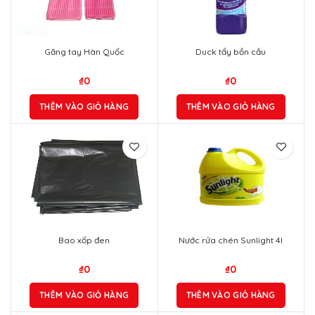
Găng tay Hàn Quốc
Duck tẩy bồn cầu
₫
0
₫
0
THÊM VÀO GIỎ HÀNG
THÊM VÀO GIỎ HÀNG
Bao xốp đen
Nước rửa chén Sunlight 4l
₫
0
₫
0
THÊM VÀO GIỎ HÀNG
THÊM VÀO GIỎ HÀNG