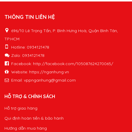
THÔNG TIN LIÊN HỆ
696/10 Lê Trọng Tấn, P. Bình Hưng Hoà, Quận Bình Tân,
TP.HCM
Hotline: 0934121478
Zalo: 0934121478
Facebook: http://facebook.com/105087624270065/
Website: https://nganhung.vn
Email:
vppnganhung@gmail.com
HỖ TRỢ & CHÍNH SÁCH
Hỗ trợ giao hàng
Qui định hoàn tiền & bảo hành
Hướng dẫn mua hàng