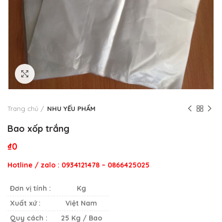
Click to enlarge
Trang chủ
NHU YẾU PHẨM
Bao xốp trắng
₫
0
Hotline / zalo : 0934121478 – 0866425025
Đơn vị tính :
Kg
Xuất xứ :
Việt Nam
Quy cách :
25 Kg / Bao