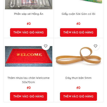
Phấn sáp xé Hồng Ân
Giấy cuộn Sài Gòn có lõi
₫
0
₫
0
THÊM VÀO GIỎ HÀNG
THÊM VÀO GIỎ HÀNG
Thảm nhựa lau chân Welcome
Dây thun bản 5mm
50x70cm
₫
0
₫
0
THÊM VÀO GIỎ HÀNG
THÊM VÀO GIỎ HÀNG