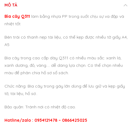
MÔ TẢ
Bìa cây Q311
làm bằng nhựa PP trong suốt chịu sự va đập và
nhiệt tốt
Bên trái có thanh nẹp tài liệu, có thể kẹp được nhiều tờ giấy A4,
A5
Bìa cây trong cao cấp dày Q311 có nhiều màu sắc: xanh lá,
xanh dương, đỏ, vàng…. dễ dàng lựa chọn. Có thể chọn nhiều
màu để phân chia hồ sơ sổ sách.
Chức năng: Bìa cây trong gáy lớn dùng để lưu giữ và kẹp giấy
tờ, tài liệu, hồ sơ..
Bảo quản: Tránh nơi có nhiệt độ cao.
Hotline/zalo : 0934121478 – 0866425025