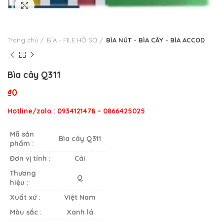
Click to enlarge
Trang chủ
BÌA - FILE HỒ SƠ
BÌA NÚT - BÌA CÂY - BÌA ACCOD
Bìa cây Q311
₫
0
Hotline/zalo : 0934121478 – 0866425025
Mã sản
Bìa cây Q311
phẩm :
Đơn vị tính :
Cái
Thương
Q
hiệu :
Xuất xứ :
Việt Nam
Màu sắc :
Xanh lá