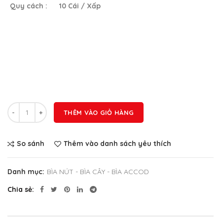
Quy cách :
10 Cái / Xấp
Số lượng
THÊM VÀO GIỎ HÀNG
So sánh
Thêm vào danh sách yêu thích
Danh mục:
BÌA NÚT - BÌA CÂY - BÌA ACCOD
Chia sẻ