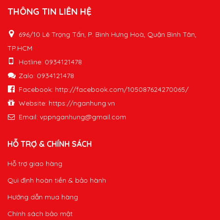
THÔNG TIN LIÊN HỆ
696/10 Lê Trọng Tấn, P. Bình Hưng Hoà, Quận Bình Tân,
TP.HCM
Hotline: 0934121478
Zalo: 0934121478
Facebook: http://facebook.com/105087624270065/
Website: https://nganhung.vn
Email:
vppnganhung@gmail.com
HỖ TRỢ & CHÍNH SÁCH
Hỗ trợ giao hàng
Qui định hoàn tiền & bảo hành
Hướng dẫn mua hàng
Chính sách bảo mật