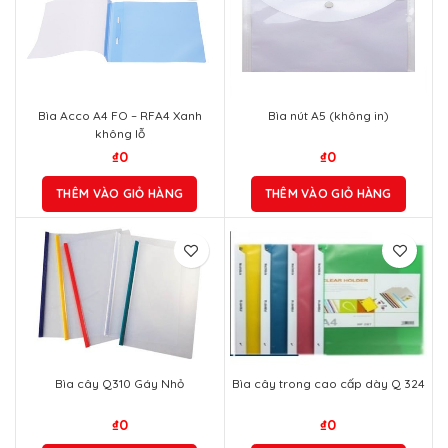
Bìa Acco A4 FO – RFA4 Xanh
Bìa nút A5 (không in)
không lỗ
₫
0
₫
0
THÊM VÀO GIỎ HÀNG
THÊM VÀO GIỎ HÀNG
Bìa cây Q310 Gáy Nhỏ
Bìa cây trong cao cấp dày Q 324
₫
0
₫
0