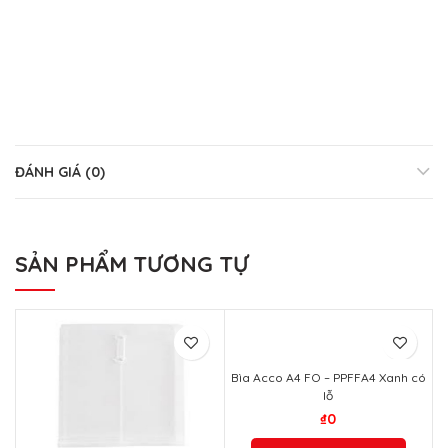
ĐÁNH GIÁ (0)
SẢN PHẨM TƯƠNG TỰ
Bìa Acco A4 FO – PPFFA4 Xanh có
lỗ
₫
0