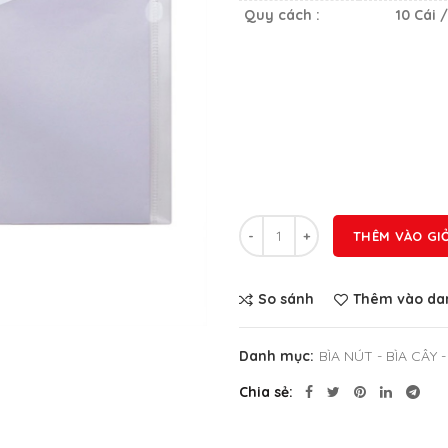
Quy cách :
10 Cái 
Số lượng
THÊM VÀO GI
So sánh
Thêm vào dan
Danh mục:
BÌA NÚT - BÌA CÂY 
Chia sẻ