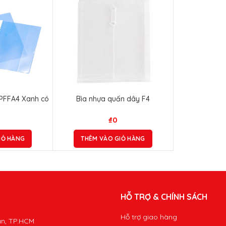
PPFFA4 Xanh có
Bìa nhựa quấn dây F4
₫
0
IỎ HÀNG
THÊM VÀO GIỎ HÀNG
HỖ TRỢ & CHÍNH SÁCH
Hỗ trợ giao hàng
ân, TP.HCM