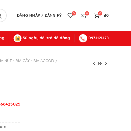
0
0
0
ĐĂNG NHẬP / ĐĂNG KÝ
₫
0
ng
30 ngày đổi trả dễ dàng
0934121478
ÌA NÚT - BÌA CÂY - BÌA ACCOD
0866425025
i
Nam