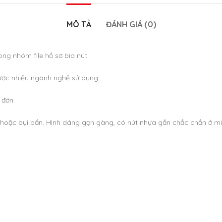
MÔ TẢ
ĐÁNH GIÁ (0)
ng nhóm file hồ sơ bìa nút.
được nhiều ngành nghề sử dụng.
 đơn.
ớt hoặc bụi bẩn. Hình dáng gọn gàng, có nút nhựa gắn chắc chắn ở miệ