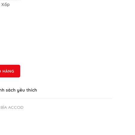
/ Xấp
Ỏ HÀNG
h sách yêu thích
- BÌA ACCOD