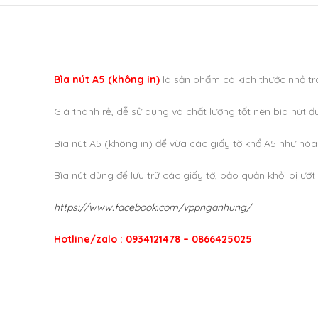
Bìa nút A5 (không in)
là sản phẩm có kích thước nhỏ tro
Giá thành rẻ, dễ sử dụng và chất lượng tốt nên bìa nút 
Bìa nút A5 (không in) để vừa các giấy tờ khổ A5 như hóa
Bìa nút dùng để lưu trữ các giấy tờ, bảo quản khỏi bị ư
https://www.facebook.com/vppnganhung/
Hotline/zalo : 0934121478 – 0866425025