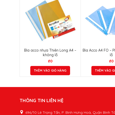
Bìa acco nhựa Thiên Long A4 –
Bìa Acco A4 FO – 
không lỗ
lỗ
₫
0
₫
0
THÊM VÀO GIỎ HÀNG
THÊM VÀO G
THÔNG TIN LIÊN HỆ
696/10 Lê Trọng Tấn, P. Bình Hưng Hoà, Quận Bình T