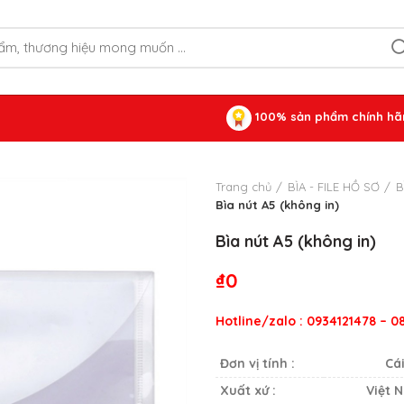
100% sản phẩm chính hã
Trang chủ
BÌA - FILE HỒ SƠ
B
Bìa nút A5 (không in)
Bìa nút A5 (không in)
₫
0
Hotline/zalo : 0934121478 – 
Đơn vị tính :
Cá
Xuất xứ :
Việt 