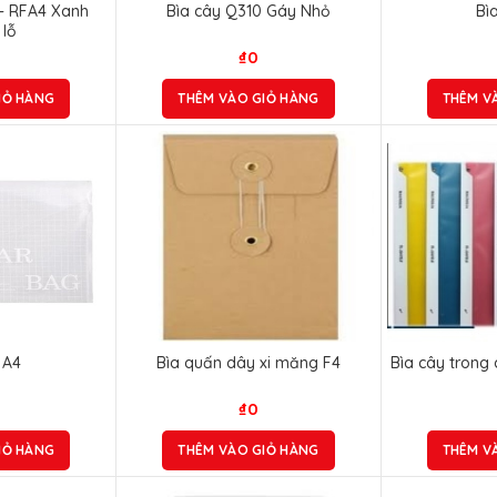
 – RFA4 Xanh
Bìa cây Q310 Gáy Nhỏ
Bì
 lỗ
₫
0
IỎ HÀNG
THÊM VÀO GIỎ HÀNG
THÊM V
 A4
Bìa quấn dây xi măng F4
Bìa cây trong
₫
0
IỎ HÀNG
THÊM VÀO GIỎ HÀNG
THÊM V