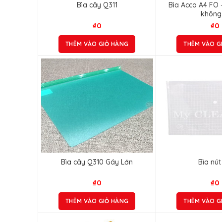
Bìa cây Q311
Bìa Acco A4 FO
không
₫
0
₫
0
THÊM VÀO GIỎ HÀNG
THÊM VÀO G
Bìa cây Q310 Gáy Lớn
Bìa nút
₫
0
₫
0
THÊM VÀO GIỎ HÀNG
THÊM VÀO G