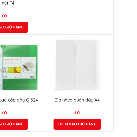
a nút F4
₫
0
ÀO GIỎ HÀNG
 cao cấp dày Q 324
Bìa nhựa quấn dây A4
₫
0
₫
0
ÀO GIỎ HÀNG
THÊM VÀO GIỎ HÀNG