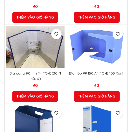
Bìa còng 90mm F4 FO-BC10 (1
Bìa hộp PP 150 A4 FO-BF05 Xanh
mặt si)
₫
0
₫
0
THÊM VÀO GIỎ HÀNG
THÊM VÀO GIỎ HÀNG
Hộp đựng hồ sơ – Full size ( Nhựa )
Bìa còng bật F4 5CM Blue