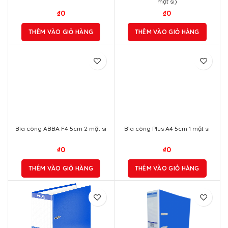
mặt si)
₫
0
₫
0
THÊM VÀO GIỎ HÀNG
THÊM VÀO GIỎ HÀNG
Bìa còng ABBA F4 5cm 2 mặt si
Bìa còng Plus A4 5cm 1 mặt si
₫
0
₫
0
THÊM VÀO GIỎ HÀNG
THÊM VÀO GIỎ HÀNG
Bìa còng bật F4 9cm (New Blue)
Bìa còng Plus A4 9cm 1 mặt si