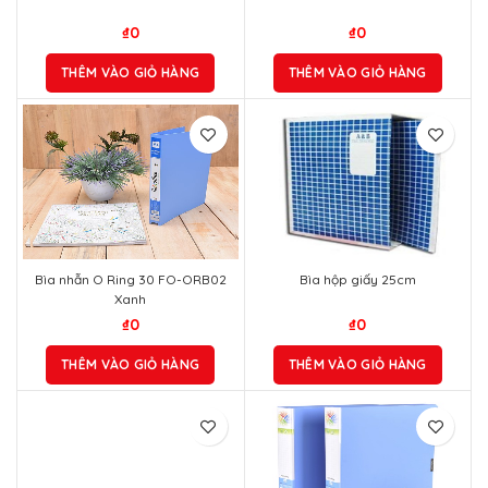
₫
0
₫
0
THÊM VÀO GIỎ HÀNG
THÊM VÀO GIỎ HÀNG
Bìa nhẫn O Ring 30 FO-ORB02
Bìa hộp giấy 25cm
Xanh
₫
0
₫
0
THÊM VÀO GIỎ HÀNG
THÊM VÀO GIỎ HÀNG
Bìa nhựa 2 kẹp LĐ A4