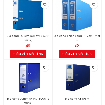
Bìa còng FC 7cm Deli W38169 (1
Bìa còng Thiên Long F4 9cm 1 mặt
mặt si)
si
₫
0
₫
0
THÊM VÀO GIỎ HÀNG
THÊM VÀO GIỎ HÀNG
Bìa còng 70mm A4 FO-BC06 (2
Bìa còng A3 10cm
mặt si)
₫
0
₫
0
THÊM VÀO GIỎ HÀNG
THÊM VÀO GIỎ HÀNG