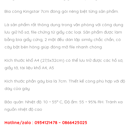
Bìa còng Kingstar 7cm đóng gói riêng biệt từng sản phẩm.
Là sản phẩm rất thông dụng trong văn phòng với công dụng
lưu giữ hồ sơ, file chứng từ giấy các loại. Sản phẩm được làm
bằng bìa giấy cứng, 2 mặt đều dán lớp simily chắc chắn, có
cây bật bên hông giúp đóng mở file nhanh chóng.
Kích thước khổ A4 (27,5x32cm) có thể lưu trữ được các hồ sơ,
giấy tờ, tài liệu khổ A4, A5
Kích thước phần gáy bìa là 7cm. Thiết kế còng phù hợp với độ
dày của gáy.
Bảo quản: Nhiệt độ: 10 ~ 55º C, Độ ẩm: 55 ~ 95% RH. Tránh xa
nguồn nhiệt độ cao
Hotline/zalo : 0934121478 – 0866425025