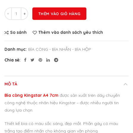
Số lượng
THÊM VÀO GIỎ HÀNG
So sánh
Thêm vào danh sách yêu thích
Danh mục:
BÌA CÒNG - BÌA NHẪN - BÌA HỘP
Chia sẻ
MÔ TẢ
Bìa còng Kingstar A4 7cm
được sản xuất trên dây chuyền
công nghệ thuộc nhãn hiệu Kingstar – được nhiều người tin
dùng lựa chọn.
Thiết kế bìa có màu sắc sáng, đẹp mắt. Phần gáy có màu
trắng tạo điểm nhấn cho không gian văn phòng.