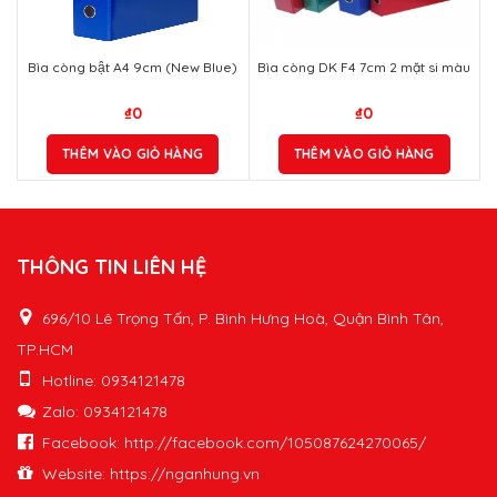
₫
0
₫
0
THÊM VÀO GIỎ HÀNG
THÊM VÀO GIỎ HÀNG
THÔNG TIN LIÊN HỆ
696/10 Lê Trọng Tấn, P. Bình Hưng Hoà, Quận Bình Tân,
TP.HCM
Hotline: 0934121478
Zalo: 0934121478
Facebook: http://facebook.com/105087624270065/
Website: https://nganhung.vn
Email:
vppnganhung@gmail.com
HỖ TRỢ & CHÍNH SÁCH