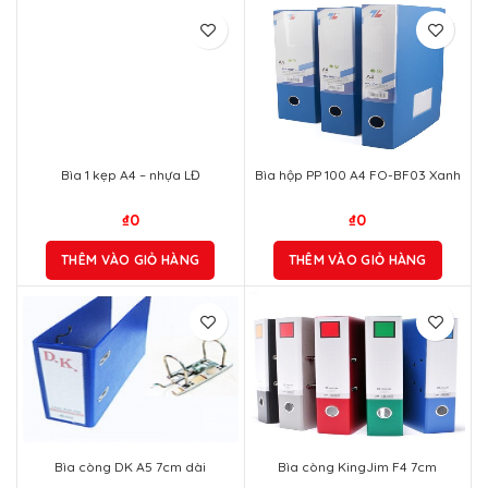
₫
0
THÊM VÀO GIỎ HÀNG
Bìa hộp PP 100 A4 FO-BF03 Xanh
₫
0
THÊM VÀO GIỎ HÀNG
Bìa còng DK A5 7cm dài
Bìa còng KingJim F4 7cm
₫
0
₫
0
THÊM VÀO GIỎ HÀNG
THÊM VÀO GIỎ HÀNG