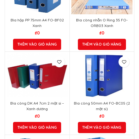
₫
0
₫
0
THÊM VÀO GIỎ HÀNG
THÊM VÀO GIỎ HÀNG
Bìa còng DK A4 7cm 2 mặt si –
Bìa còng 50mm A4 FO-BC05 (2
Xanh dương
mặt si)
₫
0
₫
0
THÊM VÀO GIỎ HÀNG
THÊM VÀO GIỎ HÀNG