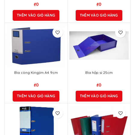
Bìa còng Kingjim A4 9cm
Bìa hộp si 25cm
₫
0
₫
0
THÊM VÀO GIỎ HÀNG
THÊM VÀO GIỎ HÀNG
Bìa còng bật A4 9cm (New Blue)
Bìa còng DK F4 7cm 2 mặt si màu