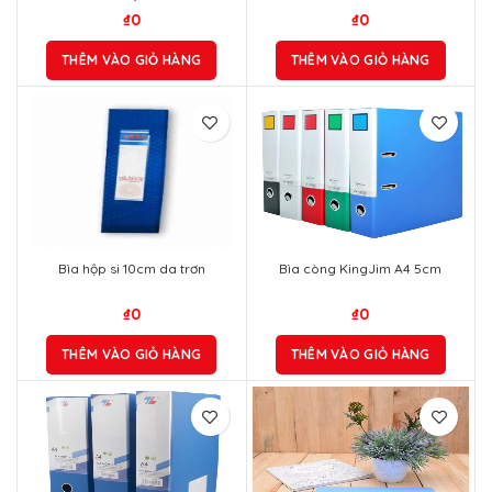
Bìa hộp si 10cm da trơn
Bìa còng KingJim A4 5cm
₫
0
₫
0
THÊM VÀO GIỎ HÀNG
THÊM VÀO GIỎ HÀNG
Bìa hộp PP 75mm A4 FO-BF02
Bìa còng nhẫn O Ring 35 FO-
Xanh
ORB03 Xanh