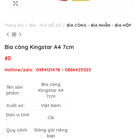
Click to enlarge
Trang chủ
BÌA - FILE HỒ SƠ
BÌA CÒNG - BÌA NHẪN - BÌA HỘP
Bìa còng Kingstar A4 7cm
₫
0
Hotline/zalo : 0934121478 – 0866425025
Bìa còng
Tên sản
Kingstar A4
phẩm :
7cm
Xuất xứ :
Việt Nam
Đơn vị tính
Cái
:
Quy cách
Đóng gói riêng
:
biệt