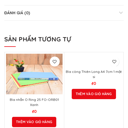
ĐÁNH GIÁ (0)
SẢN PHẨM TƯƠNG TỰ
Bìa còng Thiên Long A4 7cm 1 mặt
si
₫
0
THÊM VÀO GIỎ HÀNG
Bìa nhẫn O Ring 25 FO-ORB01
Xanh
₫
0
THÊM VÀO GIỎ HÀNG