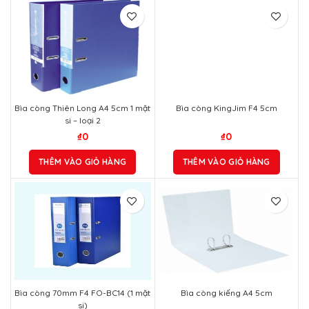
Bìa còng Thiên Long A4 5cm 1 mặt
Bìa còng KingJim F4 5cm
si – loại 2
₫
0
₫
0
THÊM VÀO GIỎ HÀNG
THÊM VÀO GIỎ HÀNG
Bìa còng 70mm F4 FO-BC14 (1 mặt
Bìa còng kiếng A4 5cm
si)
₫
0
₫
0
THÊM VÀO GIỎ HÀNG
THÊM VÀO GIỎ HÀNG