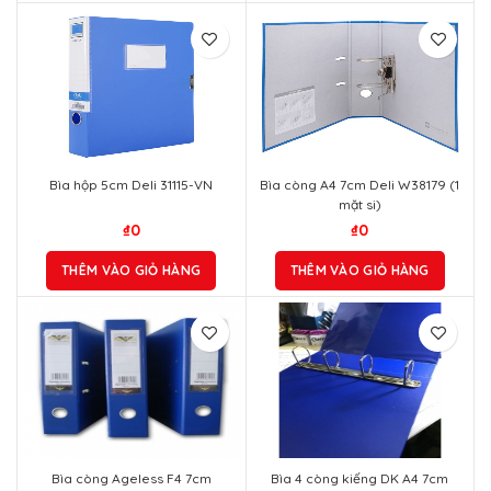
Bìa hộp 5cm Deli 31115-VN
Bìa còng A4 7cm Deli W38179 (1
mặt si)
₫
0
₫
0
THÊM VÀO GIỎ HÀNG
THÊM VÀO GIỎ HÀNG
Bìa còng Ageless F4 7cm
Bìa 4 còng kiếng DK A4 7cm