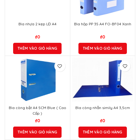
₫
0
THÊM VÀO GIỎ HÀNG
Bìa hộp PP 35 A4 FO-BF04 Xanh
₫
0
THÊM VÀO GIỎ HÀNG
Bìa còng bật A4 5CM Blue ( Cao
Bìa còng nhẫn simily A4 3,5cm
Cấp )
₫
0
₫
0
THÊM VÀO GIỎ HÀNG
THÊM VÀO GIỎ HÀNG