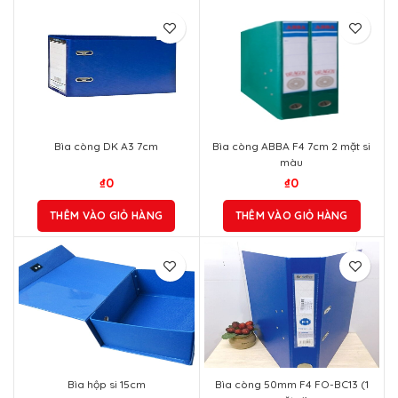
Bìa còng DK A3 7cm
Bìa còng ABBA F4 7cm 2 mặt si
màu
₫
0
₫
0
THÊM VÀO GIỎ HÀNG
THÊM VÀO GIỎ HÀNG
Bìa hộp si 15cm
Bìa còng 50mm F4 FO-BC13 (1