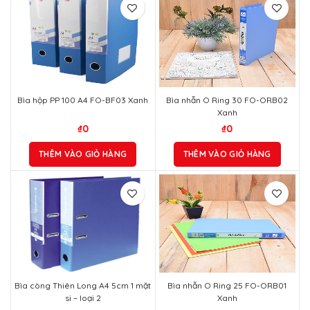
Bìa hộp PP 100 A4 FO-BF03 Xanh
Bìa nhẫn O Ring 30 FO-ORB02
Xanh
₫
0
₫
0
THÊM VÀO GIỎ HÀNG
THÊM VÀO GIỎ HÀNG
Bìa còng Thiên Long A4 5cm 1 mặt
Bìa nhẫn O Ring 25 FO-ORB01
si – loại 2
Xanh