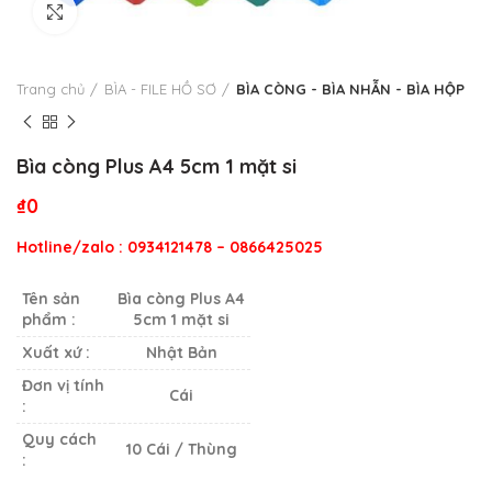
Click to enlarge
Trang chủ
BÌA - FILE HỒ SƠ
BÌA CÒNG - BÌA NHẪN - BÌA HỘP
Bìa còng Plus A4 5cm 1 mặt si
₫
0
Hotline/zalo : 0934121478 – 0866425025
Tên sản
Bìa còng Plus A4
phẩm :
5cm 1 mặt si
Xuất xứ :
Nhật Bản
Đơn vị tính
Cái
:
Quy cách
10 Cái / Thùng
: