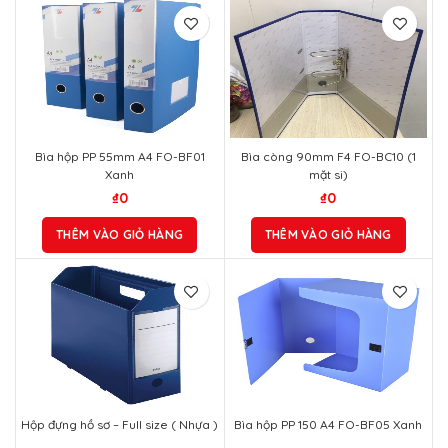
Bìa hộp PP 55mm A4 FO-BF01
Bìa còng 90mm F4 FO-BC10 (1
Xanh
mặt si)
₫
0
₫
0
THÊM VÀO GIỎ HÀNG
THÊM VÀO GIỎ HÀNG
Hộp đựng hồ sơ – Full size ( Nhựa )
Bìa hộp PP 150 A4 FO-BF05 Xanh