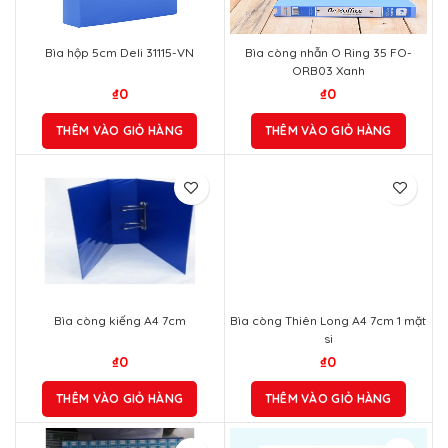
Bìa hộp 5cm Deli 31115-VN
Bìa còng nhẫn O Ring 35 FO-
ORB03 Xanh
₫
0
₫
0
THÊM VÀO GIỎ HÀNG
THÊM VÀO GIỎ HÀNG
Bìa còng kiếng A4 7cm
Bìa còng Thiên Long A4 7cm 1 mặt
si
₫
0
₫
0
THÊM VÀO GIỎ HÀNG
THÊM VÀO GIỎ HÀNG