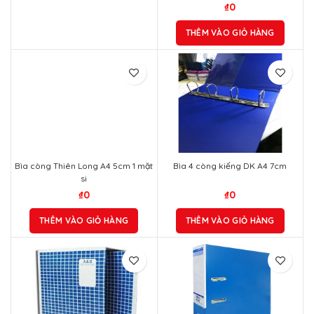
₫
0
THÊM VÀO GIỎ HÀNG
Bìa còng Thiên Long A4 5cm 1 mặt
si
₫
0
THÊM VÀO GIỎ HÀNG
Bìa 4 còng kiếng DK A4 7cm
₫
0
THÊM VÀO GIỎ HÀNG