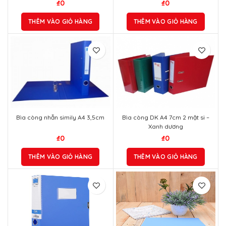
₫
0
₫
0
THÊM VÀO GIỎ HÀNG
THÊM VÀO GIỎ HÀNG
Bìa còng nhẫn simily A4 3,5cm
Bìa còng DK A4 7cm 2 mặt si –
Xanh dương
₫
0
₫
0
THÊM VÀO GIỎ HÀNG
THÊM VÀO GIỎ HÀNG