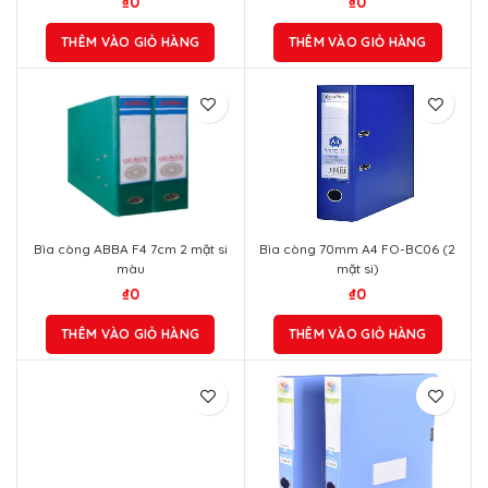
₫
0
₫
0
THÊM VÀO GIỎ HÀNG
THÊM VÀO GIỎ HÀNG
Bìa còng ABBA F4 7cm 2 mặt si
Bìa còng 70mm A4 FO-BC06 (2
màu
mặt si)
₫
0
₫
0
THÊM VÀO GIỎ HÀNG
THÊM VÀO GIỎ HÀNG
Bìa 1 kẹp A4 – nhựa LĐ
₫
0