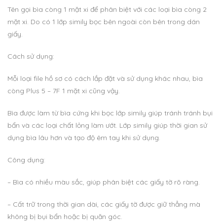
Tên gọi bìa còng 1 mặt xi để phân biệt với các loại bìa còng 2
mặt xi. Do có 1 lớp simily bọc bên ngoài còn bên trong dán
giấy.
Cách sử dụng:
Mỗi loại file hồ sơ có cách lắp đặt và sử dụng khác nhau, bìa
còng Plus 5 – 7F 1 mặt xi cũng vậy.
Bìa được làm từ bìa cứng khi bọc lớp simily giúp tránh tránh bụi
bẩn và các loại chất lỏng làm ướt. Lớp simily giúp thời gian sử
dụng bìa lâu hơn và tạo độ êm tay khi sử dụng.
Công dụng:
– Bìa có nhiều màu sắc, giúp phân biệt các giấy tờ rõ ràng.
– Cất trữ trong thời gian dài, các giấy tờ được giữ thẳng mà
không bị bụi bẩn hoặc bị quăn góc.