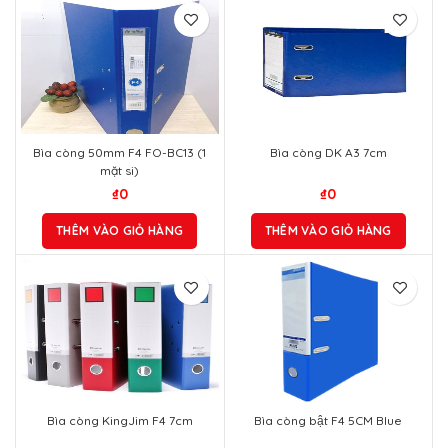
Bìa còng 50mm F4 FO-BC13 (1
Bìa còng DK A3 7cm
mặt si)
₫
0
₫
0
THÊM VÀO GIỎ HÀNG
THÊM VÀO GIỎ HÀNG
Bìa còng KingJim F4 7cm
Bìa còng bật F4 5CM Blue