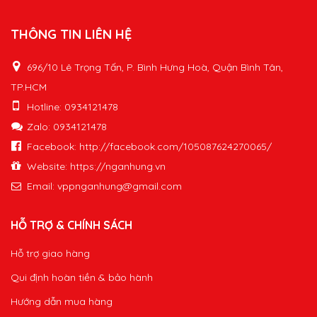
THÔNG TIN LIÊN HỆ
696/10 Lê Trọng Tấn, P. Bình Hưng Hoà, Quận Bình Tân,
TP.HCM
Hotline: 0934121478
Zalo: 0934121478
Facebook: http://facebook.com/105087624270065/
Website: https://nganhung.vn
Email:
vppnganhung@gmail.com
HỖ TRỢ & CHÍNH SÁCH
Hỗ trợ giao hàng
Qui định hoàn tiền & bảo hành
Hướng dẫn mua hàng