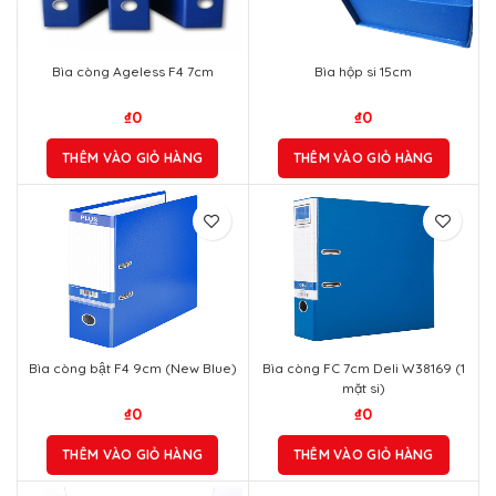
Bìa còng Ageless F4 7cm
Bìa hộp si 15cm
₫
0
₫
0
THÊM VÀO GIỎ HÀNG
THÊM VÀO GIỎ HÀNG
Bìa còng bật F4 9cm (New Blue)
Bìa còng FC 7cm Deli W38169 (1
mặt si)
₫
0
₫
0
THÊM VÀO GIỎ HÀNG
THÊM VÀO GIỎ HÀNG