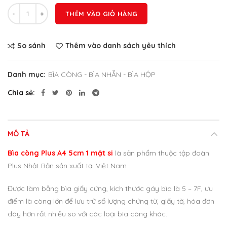
Số lượng
THÊM VÀO GIỎ HÀNG
So sánh
Thêm vào danh sách yêu thích
Danh mục:
BÌA CÒNG - BÌA NHẪN - BÌA HỘP
Chia sẻ
MÔ TẢ
Bìa còng Plus A4 5cm 1 mặt si
là sản phẩm thuộc tập đoàn
Plus Nhật Bản sản xuất tại Việt Nam
Được làm bằng bìa giấy cứng, kích thước gáy bìa là 5 – 7F, ưu
điểm là còng lớn để lưu trữ số lượng chứng từ, giấy tờ, hóa đơn
dày hơn rất nhiều so với các loại bìa còng khác.