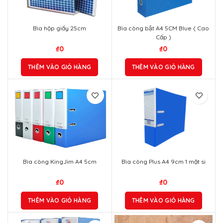
Bìa hộp giấy 25cm
Bìa còng bật A4 5CM Blue ( Cao
Cấp )
₫
0
₫
0
THÊM VÀO GIỎ HÀNG
THÊM VÀO GIỎ HÀNG
Bìa còng KingJim A4 5cm
Bìa còng Plus A4 9cm 1 mặt si
₫
0
₫
0
THÊM VÀO GIỎ HÀNG
THÊM VÀO GIỎ HÀNG