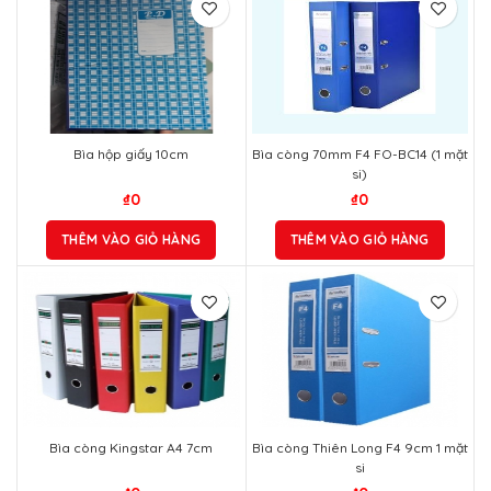
Bìa hộp giấy 10cm
Bìa còng 70mm F4 FO-BC14 (1 mặt
si)
₫
0
₫
0
THÊM VÀO GIỎ HÀNG
THÊM VÀO GIỎ HÀNG
Bìa còng Kingstar A4 7cm
Bìa còng Thiên Long F4 9cm 1 mặt
si