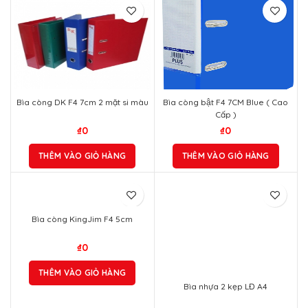
Bìa còng DK F4 7cm 2 mặt si màu
Bìa còng bật F4 7CM Blue ( Cao
Cấp )
₫
0
₫
0
THÊM VÀO GIỎ HÀNG
THÊM VÀO GIỎ HÀNG
Bìa còng KingJim F4 5cm
₫
0
THÊM VÀO GIỎ HÀNG
Bìa nhựa 2 kẹp LĐ A4