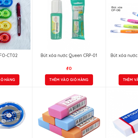
 FO-CT02
Bút xóa nước Queen CRP-01
Bút xóa nước
₫
0
IỎ HÀNG
THÊM VÀO GIỎ HÀNG
THÊM V