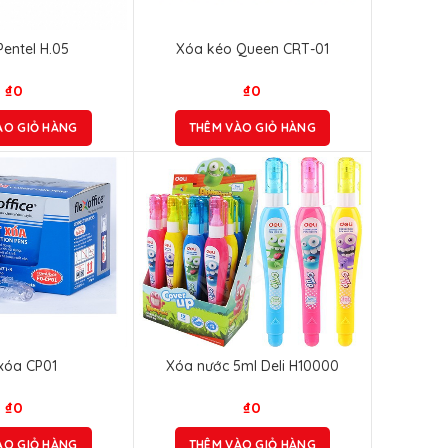
entel H.05
Xóa kéo Queen CRT-01
₫
0
₫
0
ÀO GIỎ HÀNG
THÊM VÀO GIỎ HÀNG
xóa CP01
Xóa nước 5ml Deli H10000
₫
0
₫
0
ÀO GIỎ HÀNG
THÊM VÀO GIỎ HÀNG