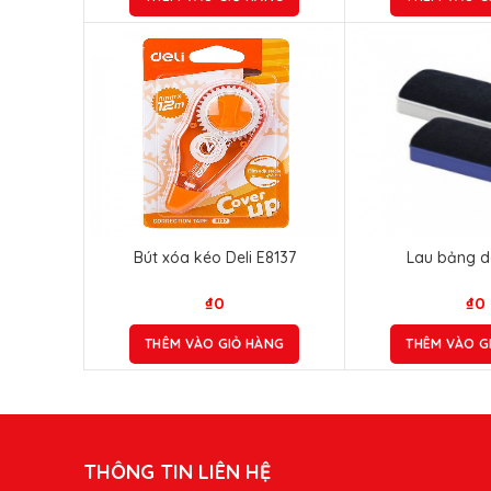
Bút xóa kéo Deli E8137
Lau bảng de
₫
0
₫
0
THÊM VÀO GIỎ HÀNG
THÊM VÀO G
THÔNG TIN LIÊN HỆ