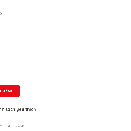
p
Ỏ HÀNG
h sách yêu thích
Y - LAU BẢNG