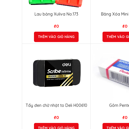
Lau bảng Xuliva No.173
Băng Xóa Min
₫
0
₫
0
THÊM VÀO GIỎ HÀNG
THÊM VÀO G
Tẩy đen chữ nhật to Deli H00610
Gôm Pente
₫
0
₫
0
THÊM VÀO GIỎ HÀNG
THÊM VÀO G