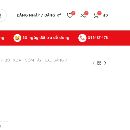
0
0
0
ĐĂNG NHẬP / ĐĂNG KÝ
₫
0
ng
30 ngày đổi trả dễ dàng
0934121478
BÚT XÓA - GÔM TẨY - LAU BẢNG
g