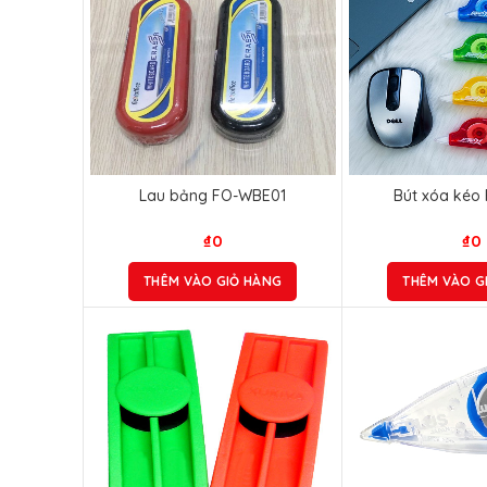
Lau bảng FO-WBE01
Bút xóa kéo
₫
0
₫
0
THÊM VÀO GIỎ HÀNG
THÊM VÀO G