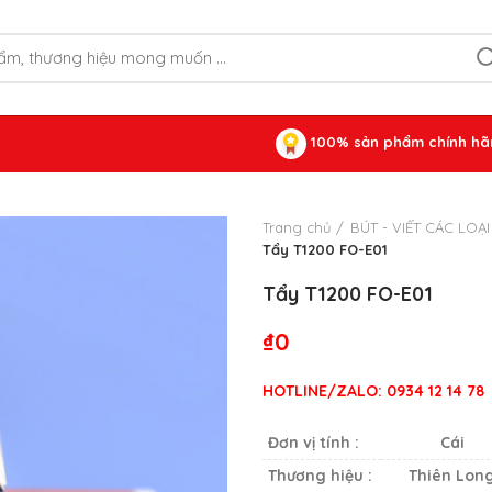
100% sản phẩm chính hã
Trang chủ
BÚT - VIẾT CÁC LOẠI
Tẩy T1200 FO-E01
Tẩy T1200 FO-E01
₫
0
HOTLINE/ZALO:
0934 12 14 78
Đơn vị tính :
Cái
Thương hiệu :
Thiên Lon