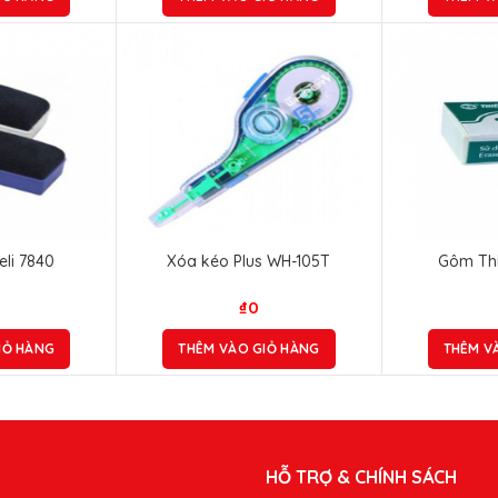
li 7840
Xóa kéo Plus WH-105T
Gôm Thi
₫
0
IỎ HÀNG
THÊM VÀO GIỎ HÀNG
THÊM V
HỖ TRỢ & CHÍNH SÁCH