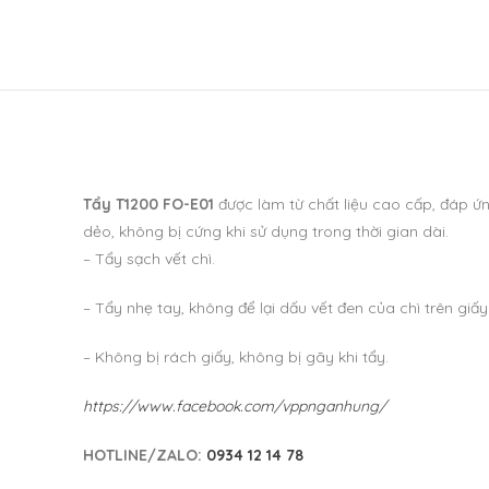
Tẩy T1200 FO-E01
được làm từ chất liệu cao cấp, đáp ứ
dẻo, không bị cứng khi sử dụng trong thời gian dài.
– Tẩy sạch vết chì.
– Tẩy nhẹ tay, không để lại dấu vết đen của chì trên giấy
– Không bị rách giấy, không bị gãy khi tẩy.
https://www.facebook.com/vppnganhung/
HOTLINE/ZALO:
0934 12 14 78