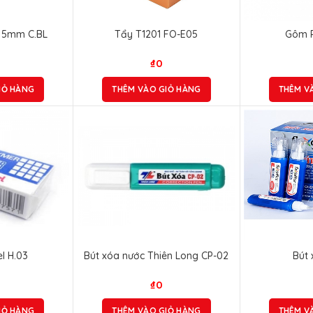
i 5mm C.BL
Tẩy T1201 FO-E05
Gôm P
₫
0
IỎ HÀNG
THÊM VÀO GIỎ HÀNG
THÊM V
l H.03
Bút xóa nước Thiên Long CP-02
Bút 
₫
0
IỎ HÀNG
THÊM VÀO GIỎ HÀNG
THÊM V