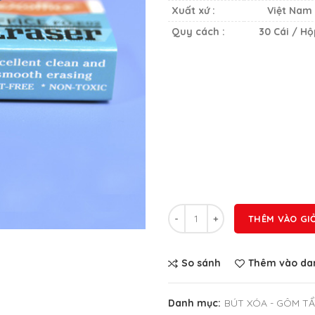
Xuất xứ :
Việt Nam
Quy cách :
30 Cái / Hộ
Số lượng
THÊM VÀO GI
So sánh
Thêm vào dan
Danh mục:
BÚT XÓA - GÔM TẨ