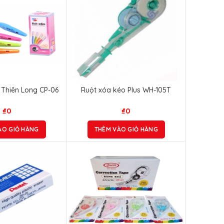
 Thiên Long CP-06
Ruột xóa kéo Plus WH-105T
₫
0
₫
0
ÀO GIỎ HÀNG
THÊM VÀO GIỎ HÀNG