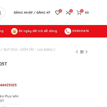
0
0
0
ĐĂNG NHẬP / ĐĂNG KÝ
₫
0
ng
30 ngày đổi trả dễ dàng
0934121478
BÚT XÓA - GÔM TẨY - LAU BẢNG
105T
0866425025
éo Plus WH-
05T