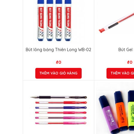
Bút lông bảng Thiên Long WB-02
Bút Gel 
₫
0
₫
0
THÊM VÀO GIỎ HÀNG
THÊM VÀO G