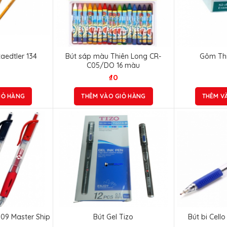
taedtler 134
Bút sáp màu Thiên Long CR-
Gôm Thi
C05/DO 16 màu
₫
0
IỎ HÀNG
THÊM VÀO GIỎ HÀNG
THÊM V
 09 Master Ship
Bút Gel Tizo
Bút bi Cel