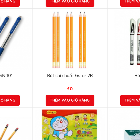
IỎ HÀNG
THÊM VÀO GIỎ HÀNG
THÊM V
 SN 101
Bút chì chuốt Gstar 2B
Bú
₫
0
IỎ HÀNG
THÊM VÀO GIỎ HÀNG
THÊM V