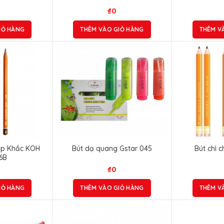
₫
0
IỎ HÀNG
THÊM VÀO GIỎ HÀNG
THÊM V
iệp Khắc KOH
Bút dạ quang Gstar 045
Bút chì 
6B
₫
0
IỎ HÀNG
THÊM VÀO GIỎ HÀNG
THÊM V