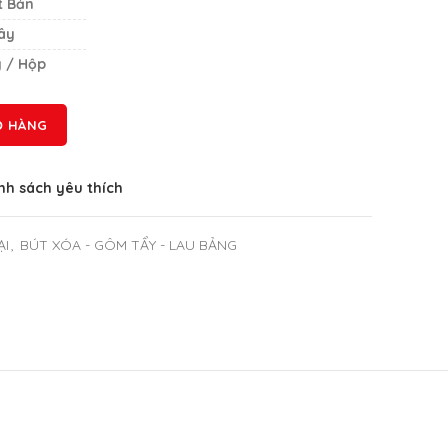
t Bản
ây
y / Hộp
Ỏ HÀNG
h sách yêu thích
ẠI
,
BÚT XÓA - GÔM TẨY - LAU BẢNG