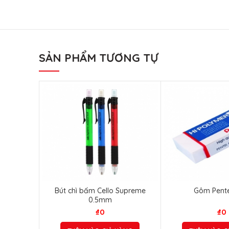
SẢN PHẨM TƯƠNG TỰ
Bút chì bấm Cello Supreme
Gôm Pente
0.5mm
₫
0
₫
0