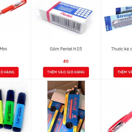
Mini
Gôm Pentel H.03
Thước kẻ 
₫
0
IỎ HÀNG
THÊM VÀO GIỎ HÀNG
THÊM V