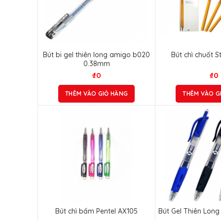
Bút bi gel thiên long amigo b020
Bút chì chuốt S
0.38mm
₫
0
₫
0
THÊM VÀO GIỎ HÀNG
THÊM VÀO G
Bút chì bấm Pentel AX105
Bút Gel Thiên Long