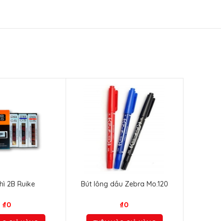
hì 2B Ruike
Bút lông dầu Zebra Mo.120
₫
0
₫
0