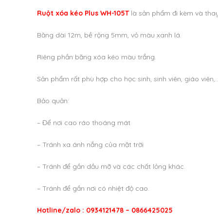
Ruột xóa kéo Plus WH-105T
là sản phẩm đi kèm và tha
Băng dài 12m, bề rộng 5mm, vỏ màu xanh lá.
Riêng phần băng xóa kéo màu trắng.
Sản phẩm rất phù hợp cho học sinh, sinh viên, giáo viên,…
Bảo quản:
– Để nơi cao ráo thoáng mát
– Tránh xa ánh nắng của mặt trời
– Tránh để gần dầu mỡ và các chất lỏng khác.
– Tránh để gần nơi có nhiệt độ cao.
Hotline/zalo : 0934121478 – 0866425025