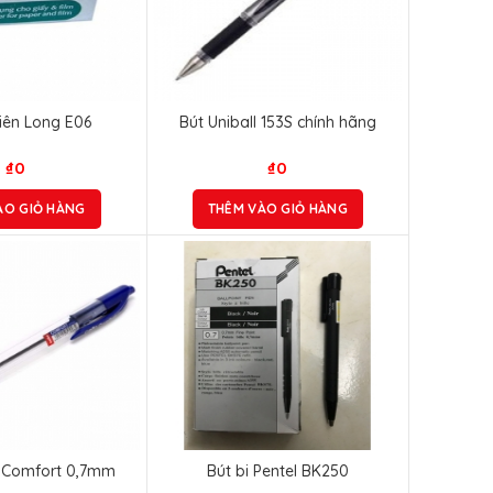
ên Long E06
Bút Uniball 153S chính hãng
₫
0
₫
0
ÀO GIỎ HÀNG
THÊM VÀO GIỎ HÀNG
lo Comfort 0,7mm
Bút bi Pentel BK250