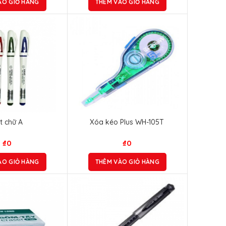
ÀO GIỎ HÀNG
THÊM VÀO GIỎ HÀNG
t chữ A
Xóa kéo Plus WH-105T
₫
0
₫
0
ÀO GIỎ HÀNG
THÊM VÀO GIỎ HÀNG