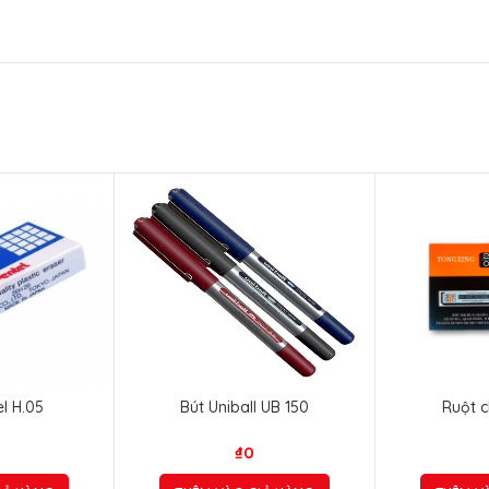
l H.05
Bút Uniball UB 150
Ruột c
₫
0