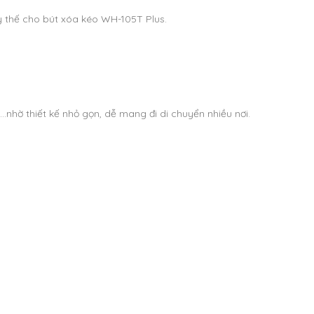
y thế cho bút xóa kéo WH-105T Plus.
..nhờ thiết kế nhỏ gọn, dễ mang đi di chuyển nhiều nơi.