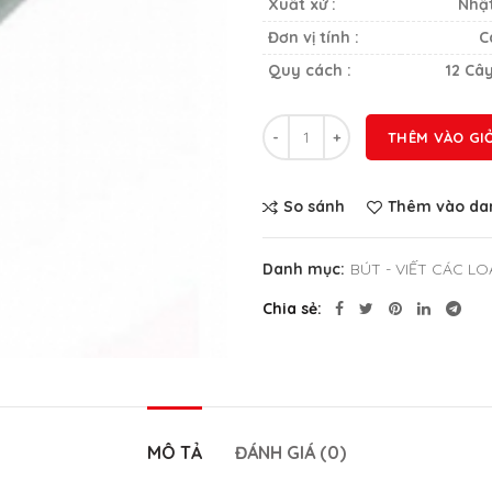
Xuất xứ :
Nhậ
Đơn vị tính :
C
Quy cách :
12 Câ
Số lượng
THÊM VÀO GI
So sánh
Thêm vào dan
Danh mục:
BÚT - VIẾT CÁC LO
Chia sẻ
MÔ TẢ
ĐÁNH GIÁ (0)