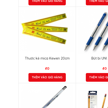
THÊM VÀO GIỎ HÀNG
THÊM VÀO G
Thước kẻ mica Kewen 20cm
Bút bi UNI
₫
0
₫
0
THÊM VÀO GIỎ HÀNG
THÊM VÀO G