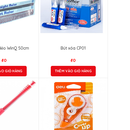
dẻo WinQ 50cm
Bút xóa CP01
₫
0
₫
0
ÀO GIỎ HÀNG
THÊM VÀO GIỎ HÀNG