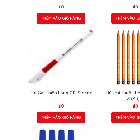
₫
0
₫
0
THÊM VÀO GIỎ HÀNG
THÊM VÀO G
Bút Gel Thiên Long 012 Starlita
Bút chì chuốt T
2B,4B,
₫
0
₫
0
THÊM VÀO GIỎ HÀNG
THÊM VÀO G