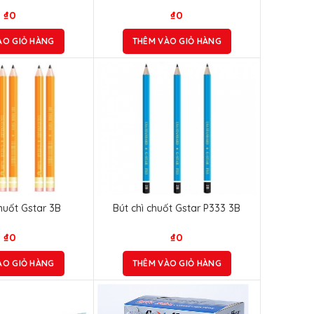
₫
0
₫
0
ÀO GIỎ HÀNG
THÊM VÀO GIỎ HÀNG
chuốt Gstar 3B
Bút chì chuốt Gstar P333 3B
₫
0
₫
0
ÀO GIỎ HÀNG
THÊM VÀO GIỎ HÀNG