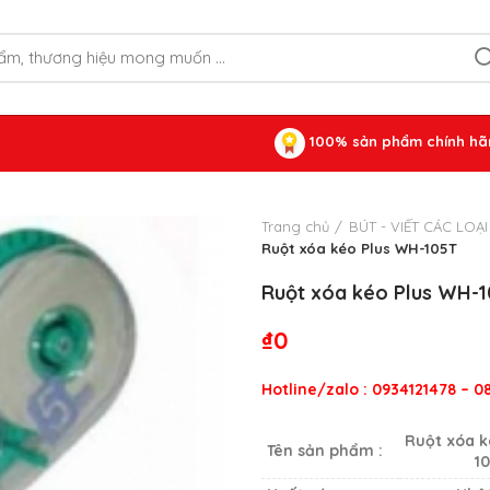
100% sản phẩm chính hã
Trang chủ
BÚT - VIẾT CÁC LOẠI
Ruột xóa kéo Plus WH-105T
Ruột xóa kéo Plus WH-
₫
0
Hotline/zalo : 0934121478 – 
Ruột xóa k
Tên sản phẩm :
1