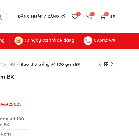
0
0
0
ĐĂNG NHẬP / ĐĂNG KÝ
₫
0
ng
30 ngày đổi trả dễ dàng
0934121478
AO THƯ
Bao thư trắng A4 100 gsm BK
sm BK
0866425025
rắng A4 100
m BK
t Nam