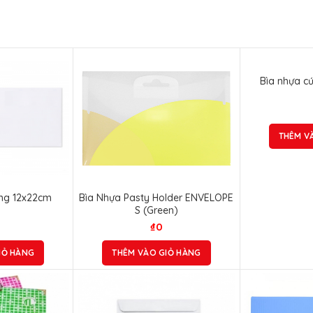
Bìa nhựa c
THÊM V
ếng 12x22cm
Bìa Nhựa Pasty Holder ENVELOPE
S (Green)
₫
0
IỎ HÀNG
THÊM VÀO GIỎ HÀNG