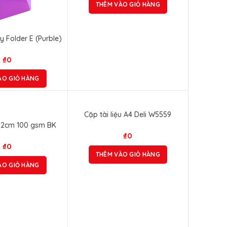
THÊM VÀO GIỎ HÀNG
y Folder E (Purble)
₫
0
ÀO GIỎ HÀNG
Cặp tài liệu A4 Deli W5559
22cm 100 gsm BK
₫
0
₫
0
THÊM VÀO GIỎ HÀNG
ÀO GIỎ HÀNG