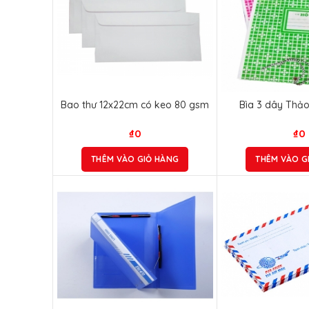
Bao thư 12x22cm có keo 80 gsm
Bìa 3 dây Thả
₫
0
₫
0
THÊM VÀO GIỎ HÀNG
THÊM VÀO G