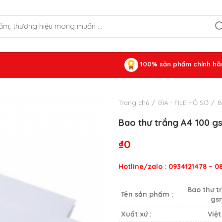
100% sản phẩm chính hã
Trang chủ
BÌA - FILE HỒ SƠ
B
Bao thư trắng A4 100 g
₫
0
Hotline/zalo : 0934121478 – 
Bao thư t
Tên sản phẩm :
gs
Xuất xứ :
Việ