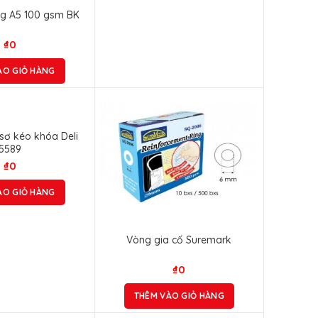
ng A5 100 gsm BK
₫
0
ÀO GIỎ HÀNG
 sơ kéo khóa Deli
5589
₫
0
ÀO GIỎ HÀNG
Vòng gia cố Suremark
₫
0
THÊM VÀO GIỎ HÀNG