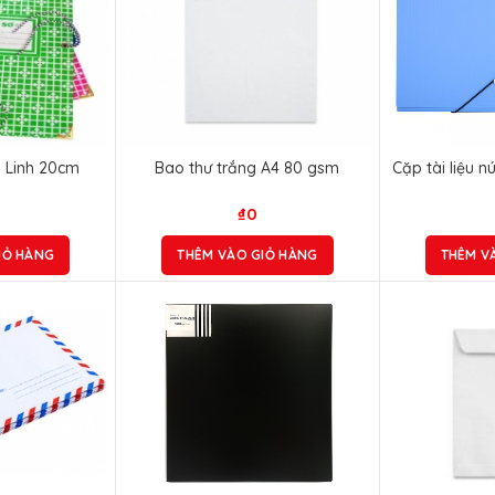
o Linh 20cm
Bao thư trắng A4 80 gsm
Cặp tài liệu 
₫
0
IỎ HÀNG
THÊM VÀO GIỎ HÀNG
THÊM V