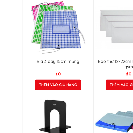
Bìa 3 dây 15cm mỏng
Bao thư 12x22cm
gs
₫
0
₫
0
THÊM VÀO GIỎ HÀNG
THÊM VÀO G