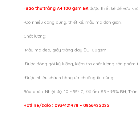
–
Bao thư trắng A4 100 gsm BK
được thiết kế để vừa khổ
-Có nhiều công dụng, thiết kế, mẫu mã đơn giản.
Chất lượng:
-Mẫu mã đẹp, giấy trắng dày ĐL 100gsm
-Được đóng gói kỹ lưỡng, kiểm tra chất lượng sản phẩm t
-Được nhiều khách hàng ưa chuộng tin dùng
Bảo quản: Nhiệt độ: 10 ~ 55º C, Độ ẩm: 55 ~ 95% RH, Trá
Hotline/zalo : 0934121478 – 0866425025