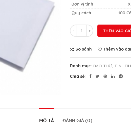
Đơn vị tính :
X
Quy cách :
100 Cá
Số lượng
THÊM VÀO GI
So sánh
Thêm vào dan
Danh mục:
BAO THƯ
,
BÌA - FI
Chia sẻ
MÔ TẢ
ĐÁNH GIÁ (0)