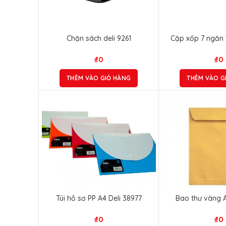
Chặn sách deli 9261
Cặp xốp 7 ngăn V
₫
0
₫
0
THÊM VÀO GIỎ HÀNG
THÊM VÀO G
Túi hồ sơ PP A4 Deli 38977
Bao thư vàng 
₫
0
₫
0