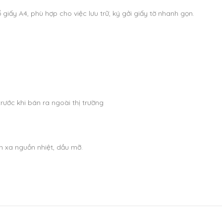
 giấy A4, phù hợp cho việc lưu trữ, ký gởi giấy tờ nhanh gọn.
rước khi bán ra ngoài thị trường
nh xa nguồn nhiệt, dầu mỡ.