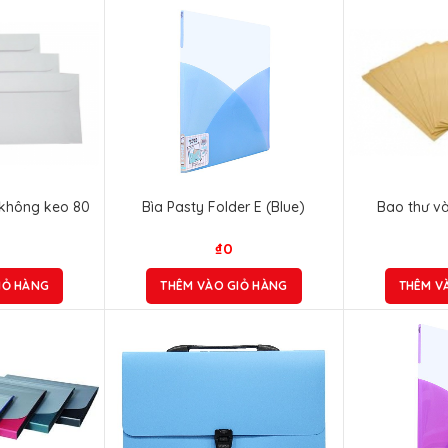
 không keo 80
Bìa Pasty Folder E (Blue)
Bao thư v
m
₫
0
IỎ HÀNG
THÊM VÀO GIỎ HÀNG
THÊM V