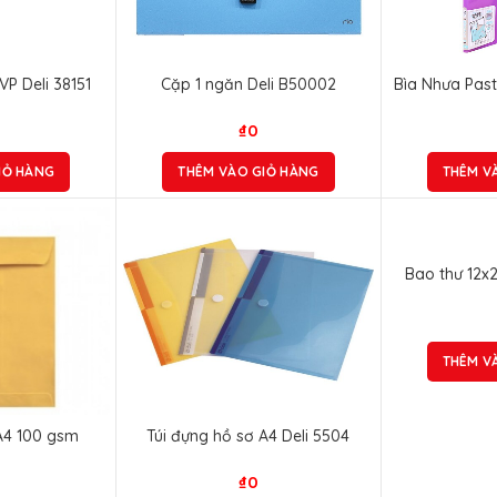
P Deli 38151
Cặp 1 ngăn Deli B50002
Bìa Nhưa Past
₫
0
IỎ HÀNG
THÊM VÀO GIỎ HÀNG
THÊM V
Bao thư 12x
THÊM V
A4 100 gsm
Túi đựng hồ sơ A4 Deli 5504
₫
0