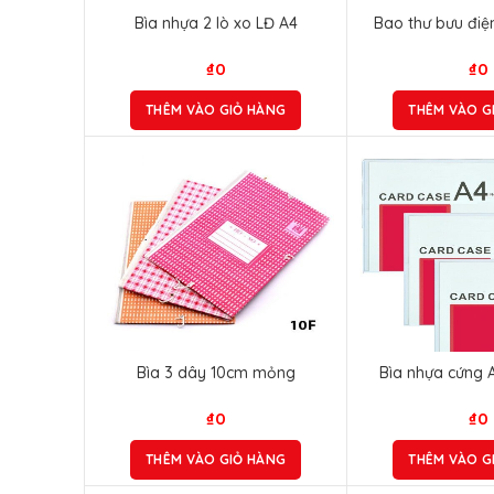
Bìa nhựa 2 lò xo LĐ A4
Bao thư bưu điệ
₫
0
₫
0
THÊM VÀO GIỎ HÀNG
THÊM VÀO G
Bìa 3 dây 10cm mỏng
Bìa nhựa cứng A
₫
0
₫
0
THÊM VÀO GIỎ HÀNG
THÊM VÀO G