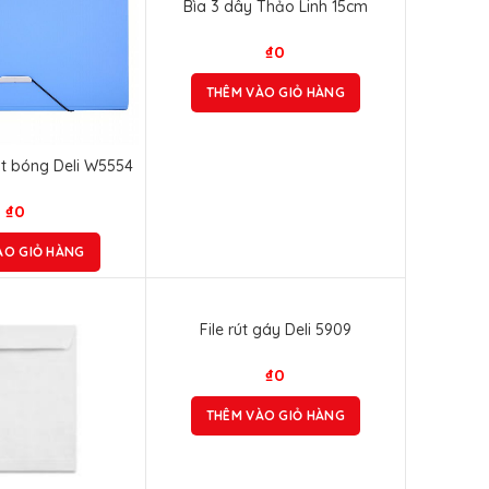
Bìa 3 dây Thảo Linh 15cm
₫
0
THÊM VÀO GIỎ HÀNG
nút bóng Deli W5554
₫
0
ÀO GIỎ HÀNG
File rút gáy Deli 5909
₫
0
THÊM VÀO GIỎ HÀNG