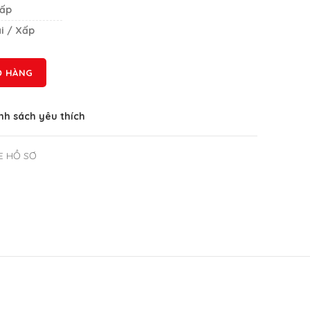
ấp
i / Xấp
Ỏ HÀNG
h sách yêu thích
LE HỒ SƠ