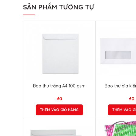
SẢN PHẨM TƯƠNG TỰ
Bao thư trắng A4 100 gsm
Bao thư bìa ki
₫
0
₫
0
THÊM VÀO GIỎ HÀNG
THÊM VÀO G