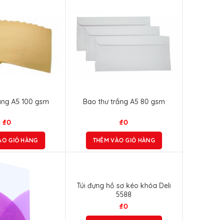
àng A5 100 gsm
Bao thư trắng A5 80 gsm
₫
0
₫
0
ÀO GIỎ HÀNG
THÊM VÀO GIỎ HÀNG
Túi đựng hồ sơ kéo khóa Deli
5588
₫
0