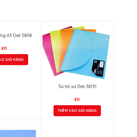
ứng A3 Deli 5808
₫
0
ÀO GIỎ HÀNG
Túi hồ sơ Deli 38131
₫
0
THÊM VÀO GIỎ HÀNG