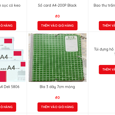
n sọc có keo
Sổ card A4-200P Black
Bao thư trắ
₫
0
IỎ HÀNG
THÊM VÀO GIỎ HÀNG
THÊM V
Túi đựng hồ
THÊM V
4 Deli 5806
Bìa 3 dây 7cm mỏng
₫
0
IỎ HÀNG
THÊM VÀO GIỎ HÀNG