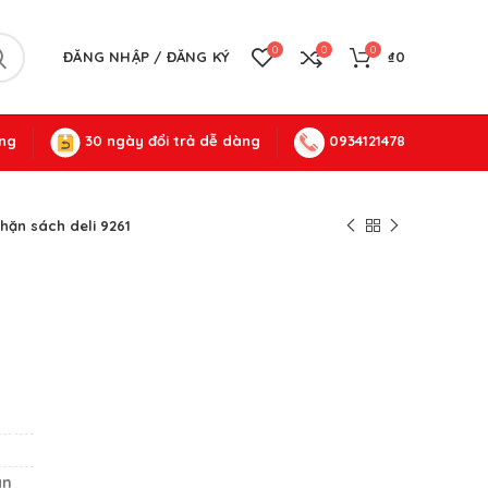
0
0
0
ĐĂNG NHẬP / ĐĂNG KÝ
₫
0
ng
30 ngày đổi trả dễ dàng
0934121478
hặn sách deli 9261
an