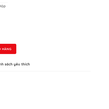
 Hộp
Ỏ HÀNG
h sách yêu thích