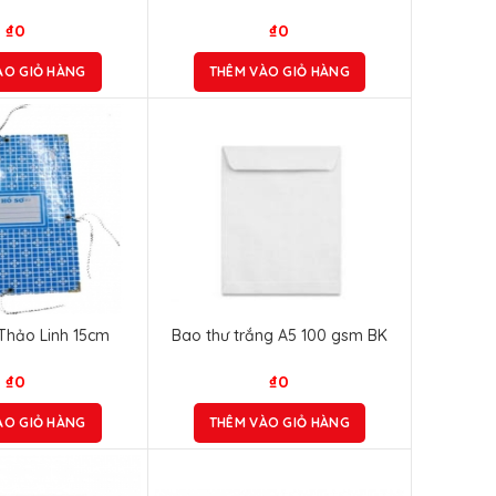
₫
0
₫
0
ÀO GIỎ HÀNG
THÊM VÀO GIỎ HÀNG
 Thảo Linh 15cm
Bao thư trắng A5 100 gsm BK
₫
0
₫
0
ÀO GIỎ HÀNG
THÊM VÀO GIỎ HÀNG