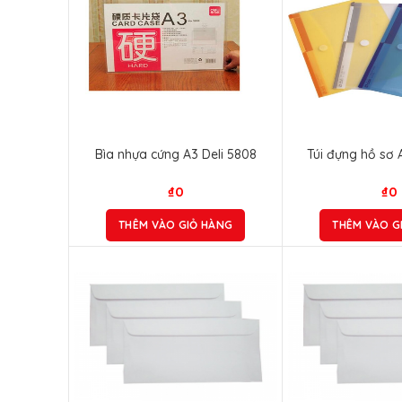
Bìa nhựa cứng A3 Deli 5808
Túi đựng hồ sơ 
₫
0
₫
0
THÊM VÀO GIỎ HÀNG
THÊM VÀO G