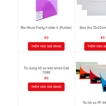
Bìa Nhưa Pasty Folder E (Purble)
Bao thư 12x22c
₫
0
₫
0
THÊM VÀO GIỎ HÀNG
THÊM VÀO G
Túi đựng hồ sơ kéo khóa Deli
5588
₫
0
THÊM VÀO GIỎ HÀNG
Túi hồ sơ PP A4