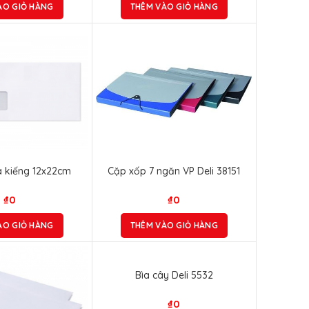
ÀO GIỎ HÀNG
THÊM VÀO GIỎ HÀNG
a kiếng 12x22cm
Cặp xốp 7 ngăn VP Deli 38151
₫
0
₫
0
ÀO GIỎ HÀNG
THÊM VÀO GIỎ HÀNG
Bìa cây Deli 5532
₫
0