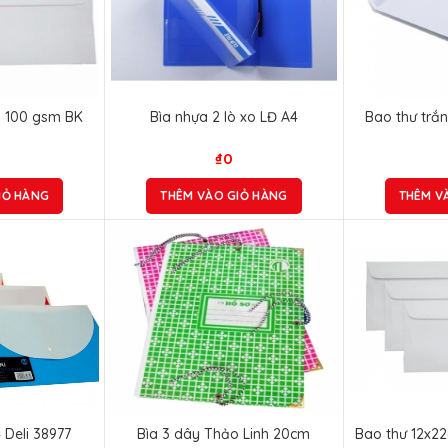
m 100 gsm BK
Bìa nhựa 2 lò xo LĐ A4
Bao thư trắ
₫
0
IỎ HÀNG
THÊM VÀO GIỎ HÀNG
THÊM V
 Deli 38977
Bìa 3 dây Thảo Linh 20cm
Bao thư 12x2