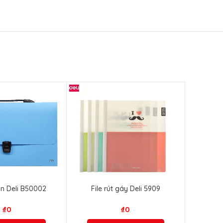
n Deli B50002
File rút gáy Deli 5909
₫
0
₫
0