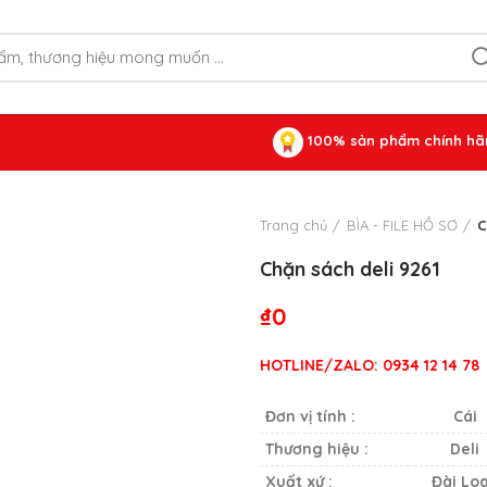
100% sản phẩm chính hã
Trang chủ
BÌA - FILE HỒ SƠ
C
Chặn sách deli 9261
₫
0
HOTLINE/ZALO: 0934 12 14 78
Đơn vị tính :
Cái
Thương hiệu :
Deli
Xuất xứ :
Đài Lo