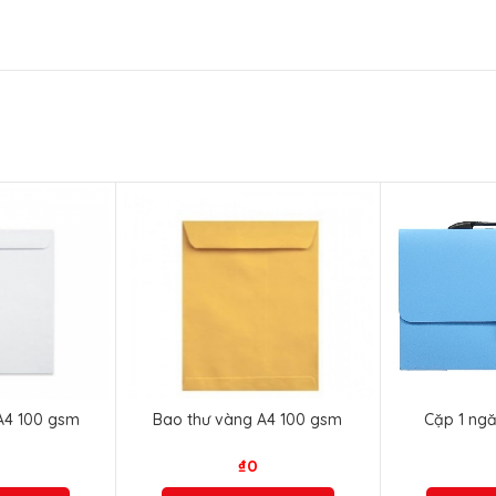
 A4 100 gsm
Bao thư vàng A4 100 gsm
Cặp 1 ngă
₫
0