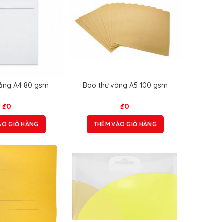
rắng A4 80 gsm
Bao thư vàng A5 100 gsm
₫
0
₫
0
ÀO GIỎ HÀNG
THÊM VÀO GIỎ HÀNG