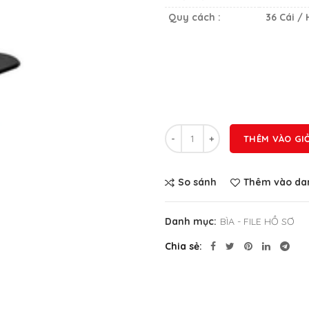
Quy cách :
36 Cái /
Số lượng
THÊM VÀO GI
So sánh
Thêm vào dan
Danh mục:
BÌA - FILE HỒ SƠ
Chia sẻ