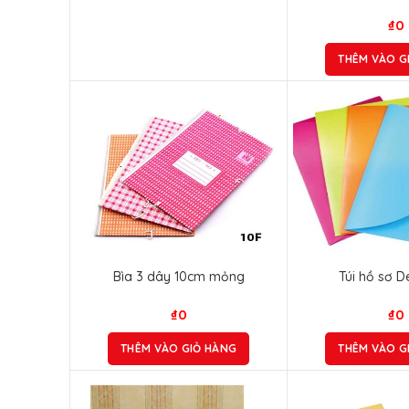
₫
0
THÊM VÀO G
Bìa 3 dây 10cm mỏng
Túi hồ sơ De
₫
0
₫
0
THÊM VÀO GIỎ HÀNG
THÊM VÀO G