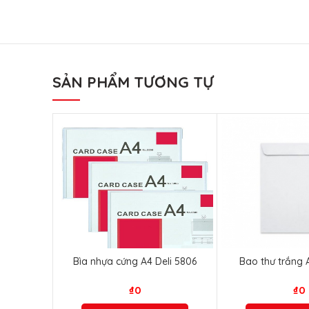
SẢN PHẨM TƯƠNG TỰ
Bìa nhựa cứng A4 Deli 5806
Bao thư trắng
₫
0
₫
0