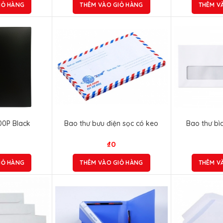
IỎ HÀNG
THÊM VÀO GIỎ HÀNG
THÊM V
00P Black
Bao thư bưu điện sọc có keo
Bao thư bì
₫
0
IỎ HÀNG
THÊM VÀO GIỎ HÀNG
THÊM V