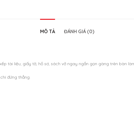
MÔ TẢ
ĐÁNH GIÁ (0)
ếp tài liệu, giấy tờ, hồ sơ, sách vở ngay ngắn gọn gàng trên bàn làm
 chí đứng thẳng.