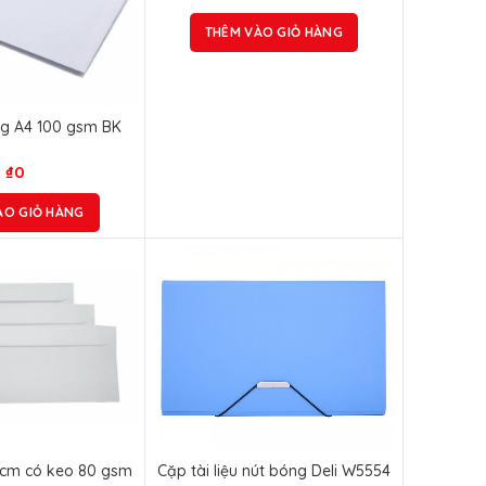
THÊM VÀO GIỎ HÀNG
ng A4 100 gsm BK
₫
0
ÀO GIỎ HÀNG
2cm có keo 80 gsm
Cặp tài liệu nút bóng Deli W5554