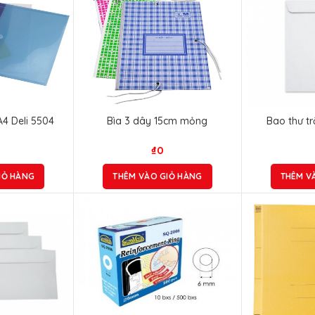
A4 Deli 5504
Bìa 3 dây 15cm mỏng
Bao thư t
₫
0
IỎ HÀNG
THÊM VÀO GIỎ HÀNG
THÊM V