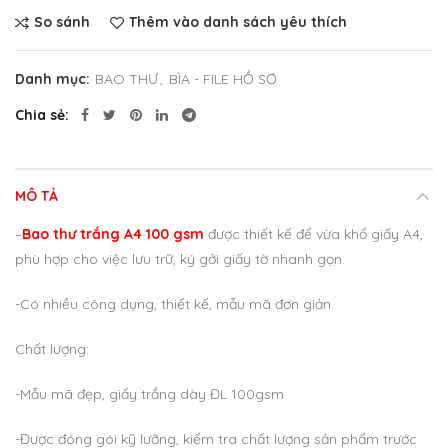
So sánh
Thêm vào danh sách yêu thích
Danh mục:
BAO THƯ
,
BÌA - FILE HỒ SƠ
Chia sẻ
MÔ TẢ
–
Bao thư trắng A4 100 gsm
được thiết kế để vừa khổ giấy A4,
phù hợp cho việc lưu trữ, ký gởi giấy tờ nhanh gọn.
-Có nhiều công dụng, thiết kế, mẫu mã đơn giản.
Chất lượng:
-Mẫu mã đẹp, giấy trắng dày ĐL 100gsm
-Được đóng gói kỹ lưỡng, kiểm tra chất lượng sản phẩm trước