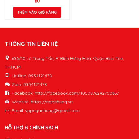
₫
0
THÊM VÀO GIỎ HÀNG
THÔNG TIN LIÊN HỆ
696/10 Lê Trọng Tấn, P. Bình Hưng Hoà, Quận Bình Tân,
TP.HCM
Hotline: 0934121478
Zalo: 0934121478
Facebook: http://facebook.com/105087624270065/
Website: https://nganhung.vn
Email:
vppnganhung@gmail.com
HỖ TRỢ & CHÍNH SÁCH