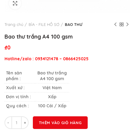
Click to enlarge
Trang chủ
BÌA - FILE HỒ SƠ
BAO THƯ
Bao thư trắng A4 100 gsm
₫
0
Hotline/zalo : 0934121478 – 0866425025
Tên sản
Bao thư trắng
phẩm :
A4 100 gsm
Xuất xứ :
Việt Nam
Đơn vị tính :
Xấp
Quy cách :
100 Cái / Xấp
Số lượng
THÊM VÀO GIỎ HÀNG