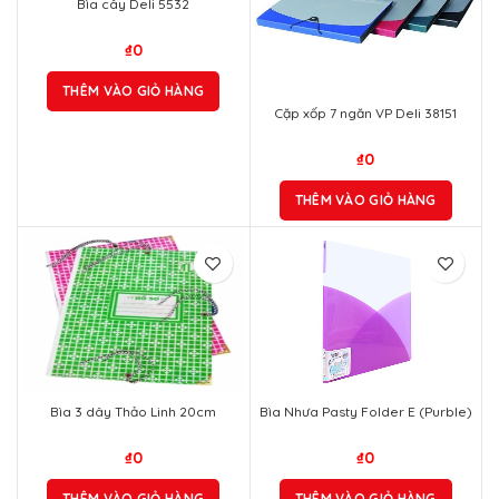
Bìa cây Deli 5532
₫
0
THÊM VÀO GIỎ HÀNG
Cặp xốp 7 ngăn VP Deli 38151
₫
0
THÊM VÀO GIỎ HÀNG
Bìa 3 dây Thảo Linh 20cm
Bìa Nhưa Pasty Folder E (Purble)
₫
0
₫
0
THÊM VÀO GIỎ HÀNG
THÊM VÀO GIỎ HÀNG