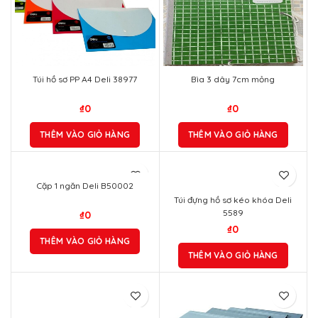
Túi hồ sơ PP A4 Deli 38977
Bìa 3 dây 7cm mỏng
₫
0
₫
0
THÊM VÀO GIỎ HÀNG
THÊM VÀO GIỎ HÀNG
Cặp 1 ngăn Deli B50002
Túi đựng hồ sơ kéo khóa Deli
5589
₫
0
₫
0
THÊM VÀO GIỎ HÀNG
THÊM VÀO GIỎ HÀNG