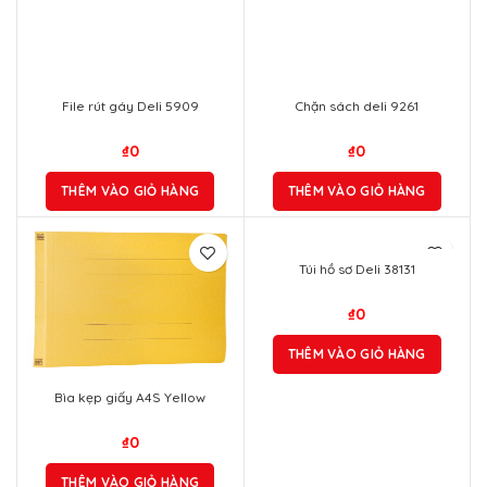
File rút gáy Deli 5909
Chặn sách deli 9261
₫
0
₫
0
THÊM VÀO GIỎ HÀNG
THÊM VÀO GIỎ HÀNG
Túi hồ sơ Deli 38131
₫
0
THÊM VÀO GIỎ HÀNG
Bìa kẹp giấy A4S Yellow
₫
0
THÊM VÀO GIỎ HÀNG