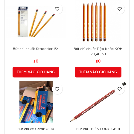
Bút chì chuốt Staedtler 134
Bút chì chuốt Tiệp Khắc KOH
2B,4B,6B
₫
0
₫
0
THÊM VÀO GIỎ HÀNG
THÊM VÀO GIỎ HÀNG
Bút chì xé Gstar 7600
Bút chì THIÊN LONG GB01