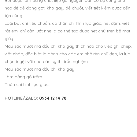
Bút được làm bằng chất liệu gỗ nguyên bản có độ cứng phù
hợp để dễ dàng gọt, khó gãy, dễ chuốt, viết tiết kiệm được đến
tận cùng.
Loại bút chì tiêu chuẩn, có thân chì hình lục giác, nét đậm, viết
rất êm, chỉ cần lướt nhẹ là có thể tạo được nét chữ trên bề mặt
giấy.
Màu sắc mượt mà đầu chì khó gãy thích hợp cho việc ghi chép,
viết nháp, đặc biệt là dành cho các em nhỏ rèn chữ đẹp, là lựa
chọn tuyệt vời cho các kỳ thi trắc nghiệm.
Màu sắc mượt mà đầu chì khó gãy
Làm bằng gỗ trầm
Thân chì hình lục giác
HOTLINE/ZALO:
0934 12 14 78