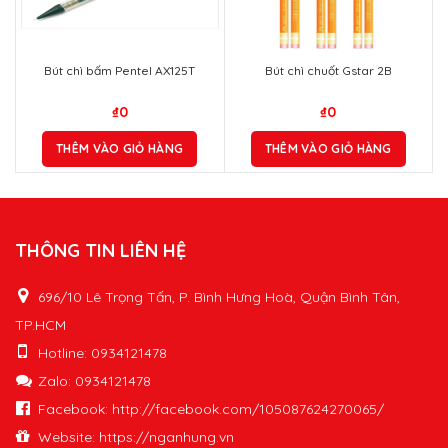
Bút chì bấm Pentel AX125T
Bút chì chuốt Gstar 2B
₫
0
₫
0
THÊM VÀO GIỎ HÀNG
THÊM VÀO GIỎ HÀNG
THÔNG TIN LIÊN HỆ
696/10 Lê Trọng Tấn, P. Bình Hưng Hoà, Quận Bình Tân,
TP.HCM
Hotline: 0934121478
Zalo: 0934121478
Facebook: http://facebook.com/105087624270065/
Website: https://nganhung.vn