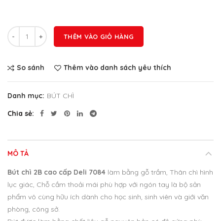
Số lượng
THÊM VÀO GIỎ HÀNG
So sánh
Thêm vào danh sách yêu thích
Danh mục:
BÚT CHÌ
Chia sẻ
MÔ TẢ
Bút chì 2B cao cấp Deli 7084
làm bằng gỗ trầm, Thân chì hình
lục giác, Chỗ cầm thoải mái phù hợp với ngón tay là bộ sản
phẩm vô cùng hữu ích dành cho học sinh, sinh viên và giới văn
phòng, công sở.