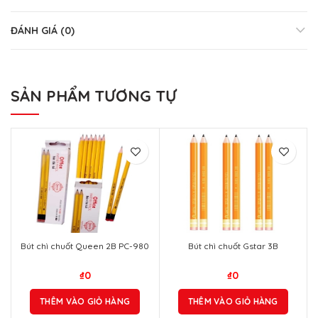
ĐÁNH GIÁ (0)
SẢN PHẨM TƯƠNG TỰ
Bút chì chuốt Queen 2B PC-980
Bút chì chuốt Gstar 3B
₫
0
₫
0
THÊM VÀO GIỎ HÀNG
THÊM VÀO GIỎ HÀNG