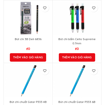
Bút chì 3B Deli 6836
Bút chì bấm Cello Supreme
0.7mm
₫
0
₫
0
THÊM VÀO GIỎ HÀNG
THÊM VÀO GIỎ HÀNG
Bút chì chuốt Gstar P333 4B
Bút chì chuốt Gstar P333 6B