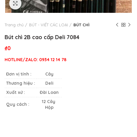
Click to enlarge
Trang chủ
BÚT - VIẾT CÁC LOẠI
BÚT CHÌ
Bút chì 2B cao cấp Deli 7084
₫
0
HOTLINE/ZALO:
0934 12 14 78
Đơn vị tính :
Cây
Thương hiệu :
Deli
Xuất xứ :
Đài Loan
12 Cây
Quy cách :
Hộp