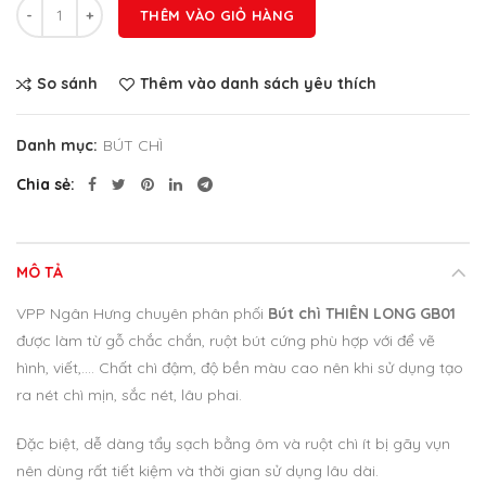
Số lượng
THÊM VÀO GIỎ HÀNG
So sánh
Thêm vào danh sách yêu thích
Danh mục:
BÚT CHÌ
Chia sẻ
MÔ TẢ
VPP Ngân Hưng chuyên phân phối
Bút chì THIÊN LONG GB01
được làm từ gỗ chắc chắn, ruột bút cứng phù hợp với để vẽ
hình, viết,…. Chất chì đậm, độ bền màu cao nên khi sử dụng tạo
ra nét chì mịn, sắc nét, lâu phai.
Đặc biệt, dễ dàng tẩy sạch bằng ôm và ruột chì ít bị gãy vụn
nên dùng rất tiết kiệm và thời gian sử dụng lâu dài.