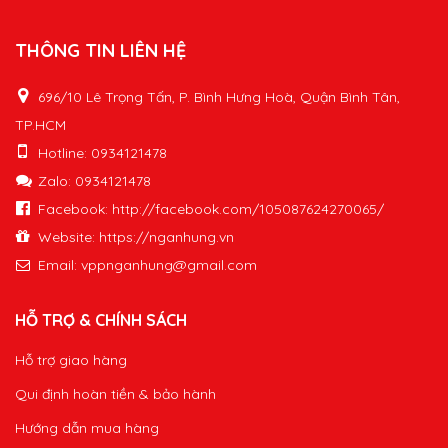
THÔNG TIN LIÊN HỆ
696/10 Lê Trọng Tấn, P. Bình Hưng Hoà, Quận Bình Tân,
TP.HCM
Hotline: 0934121478
Zalo: 0934121478
Facebook: http://facebook.com/105087624270065/
Website: https://nganhung.vn
Email:
vppnganhung@gmail.com
HỖ TRỢ & CHÍNH SÁCH
Hỗ trợ giao hàng
Qui định hoàn tiền & bảo hành
Hướng dẫn mua hàng