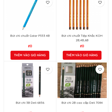
Bút chì chuốt Gstar P333 4B
Bút chì chuốt Tiệp Khắc KOH
2B,4B,6B
₫
0
₫
0
THÊM VÀO GIỎ HÀNG
THÊM VÀO GIỎ HÀNG
Bút chì 3B Deli 6836
Bút chì 2B cao cấp Deli 7084