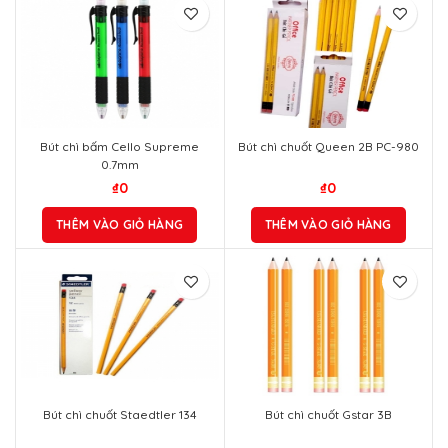
Bút chì bấm Cello Supreme
Bút chì chuốt Queen 2B PC-980
0.7mm
₫
0
₫
0
THÊM VÀO GIỎ HÀNG
THÊM VÀO GIỎ HÀNG
Bút chì chuốt Staedtler 134
Bút chì chuốt Gstar 3B