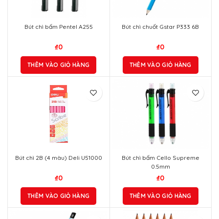
Bút chì bấm Pentel A255
Bút chì chuốt Gstar P333 6B
₫
0
₫
0
THÊM VÀO GIỎ HÀNG
THÊM VÀO GIỎ HÀNG
Bút chì 2B (4 màu) Deli U51000
Bút chì bấm Cello Supreme
0.5mm
₫
0
₫
0
THÊM VÀO GIỎ HÀNG
THÊM VÀO GIỎ HÀNG