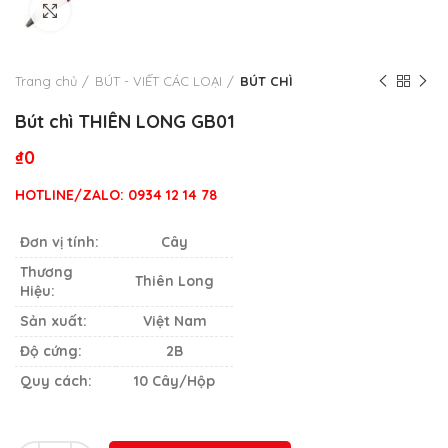
Click to enlarge
Trang chủ
BÚT - VIẾT CÁC LOẠI
BÚT CHÌ
Bút chì THIÊN LONG GB01
₫
0
HOTLINE/ZALO: 0934 12 14 78
Đơn vị tính:
Cây
Thương
Thiên Long
Hiệu:
Sản xuất:
Việt Nam
Độ cứng:
2B
Quy cách:
10 Cây/Hộp