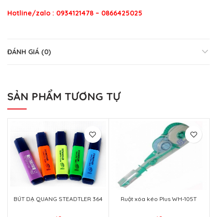
Hotline/zalo : 0934121478 – 0866425025
ĐÁNH GIÁ (0)
SẢN PHẨM TƯƠNG TỰ
BÚT DẠ QUANG STEADTLER 364
Ruột xóa kéo Plus WH-105T