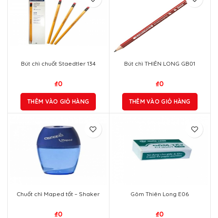
Bút chì chuốt Staedtler 134
Bút chì THIÊN LONG GB01
₫
0
₫
0
THÊM VÀO GIỎ HÀNG
THÊM VÀO GIỎ HÀNG
Chuốt chì Maped tốt – Shaker
Gôm Thiên Long E06
₫
0
₫
0