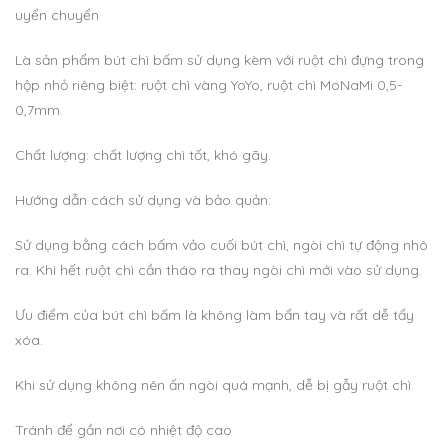
uyển chuyển
Là sản phẩm bút chì bấm sử dụng kèm với ruột chì đựng trong
hộp nhỏ riêng biệt: ruột chì vàng YoYo, ruột chì MoNaMi 0,5-
0,7mm.
Chất lượng: chất lượng chì tốt, khó gãy.
Hướng dẫn cách sử dụng và bảo quản:
Sử dụng bằng cách bấm vảo cuối bút chì, ngòi chì tự động nhô
ra. Khi hết ruột chì cần tháo ra thay ngòi chì mới vào sử dụng.
Ưu điểm của bút chì bấm là không làm bẩn tay và rất dễ tẩy
xóa.
Khi sử dụng không nên ấn ngòi quá mạnh, dễ bị gẫy ruột chì.
Tránh để gần nơi có nhiệt độ cao