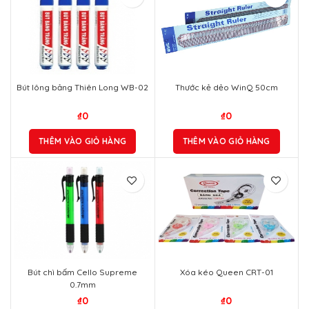
Bút lông bảng Thiên Long WB-02
Thước kẻ dẻo WinQ 50cm
₫
0
₫
0
THÊM VÀO GIỎ HÀNG
THÊM VÀO GIỎ HÀNG
Bút chì bấm Cello Supreme
Xóa kéo Queen CRT-01
0.7mm
₫
0
₫
0