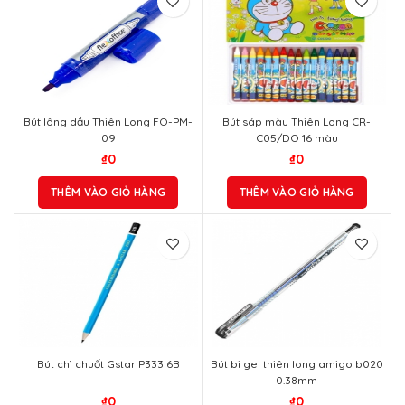
Bút lông dầu Thiên Long FO-PM-
Bút sáp màu Thiên Long CR-
09
C05/DO 16 màu
₫
0
₫
0
THÊM VÀO GIỎ HÀNG
THÊM VÀO GIỎ HÀNG
Bút chì chuốt Gstar P333 6B
Bút bi gel thiên long amigo b020
0.38mm
₫
0
₫
0