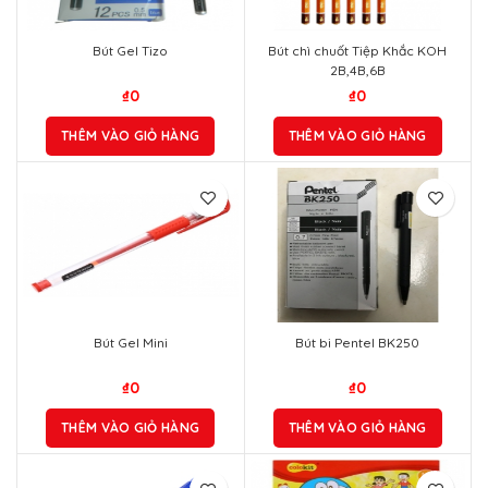
Bút Gel Tizo
Bút chì chuốt Tiệp Khắc KOH
2B,4B,6B
₫
0
₫
0
THÊM VÀO GIỎ HÀNG
THÊM VÀO GIỎ HÀNG
Bút Gel Mini
Bút bi Pentel BK250
₫
0
₫
0
THÊM VÀO GIỎ HÀNG
THÊM VÀO GIỎ HÀNG