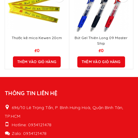
Thước kẻ mica Kewen 20cm
Bút Gel Thiên Long 09 Master
Ship
₫
0
₫
0
THÊM VÀO GIỎ HÀNG
THÊM VÀO GIỎ HÀNG
THÔNG TIN LIÊN HỆ
696/10 Lê Trọng Tấn, P. Bình Hưng Hoà, Quận Bình Tân,
TP.HCM
Hotline: 0934121478
Zalo: 0934121478