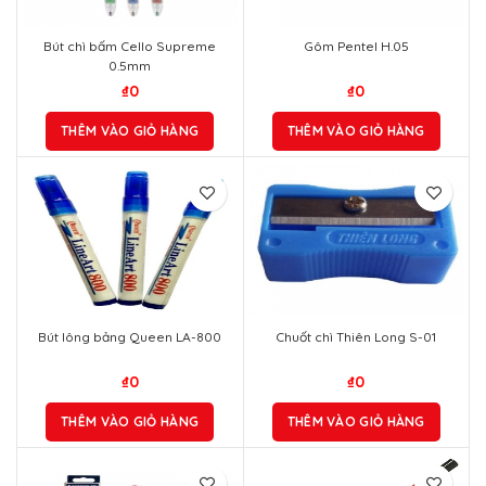
Bút chì bấm Cello Supreme
Gôm Pentel H.05
0.5mm
₫
0
₫
0
THÊM VÀO GIỎ HÀNG
THÊM VÀO GIỎ HÀNG
Bút lông bảng Queen LA-800
Chuốt chì Thiên Long S-01
₫
0
₫
0
THÊM VÀO GIỎ HÀNG
THÊM VÀO GIỎ HÀNG