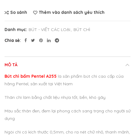
So sánh
Thêm vào danh sách yêu thích
Danh mục:
BÚT - VIẾT CÁC LOẠI
,
BÚT CHÌ
Chia sẻ
MÔ TẢ
Bút chì bấm Pentel A255
là sản phẩm bút chì cao cấp của
hãng Pentel, sản xuất tại Việt Nam
Thân chì làm bằng chất liệu nhựa tốt, bền, khó gãy.
Màu sắc:thân đen, đem lại phong cách sang trọng cho người sử
dụng
Ngòi chì có kích thước 0,5mm, cho ra nét chữ nhỏ, thanh mảnh,