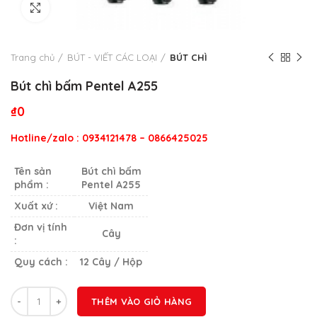
Click to enlarge
Trang chủ
BÚT - VIẾT CÁC LOẠI
BÚT CHÌ
Bút chì bấm Pentel A255
₫
0
Hotline/zalo : 0934121478 – 0866425025
Tên sản
Bút chì bấm
phẩm :
Pentel A255
Xuất xứ :
Việt Nam
Đơn vị tính
Cây
:
Quy cách :
12 Cây / Hộp
Số lượng
THÊM VÀO GIỎ HÀNG