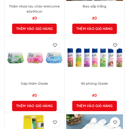
Thảm nhựa lau chân Welcome
Bao xốp trắng
60x90cm
₫
0
₫
0
THÊM VÀO GIỎ HÀNG
THÊM VÀO GIỎ HÀNG
Sáp thơm Glade
Xịt phòng Glade
₫
0
₫
0
THÊM VÀO GIỎ HÀNG
THÊM VÀO GIỎ HÀNG