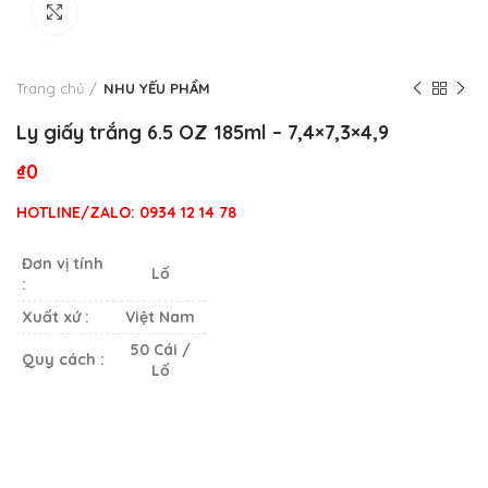
Click to enlarge
Trang chủ
NHU YẾU PHẨM
Ly giấy trắng 6.5 OZ 185ml – 7,4×7,3×4,9
₫
0
HOTLINE/ZALO: 0934 12 14 78
Đơn vị tính
Lố
:
Xuất xứ :
Việt Nam
50 Cái /
Quy cách :
Lố