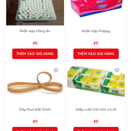
Phấn sáp Hồng Ân
Khăn hộp Pulppy
₫
0
₫
0
THÊM VÀO GIỎ HÀNG
THÊM VÀO GIỎ HÀNG
Dây thun bản 5mm
Giấy cuộn Sài Gòn có lõi
₫
0
₫
0