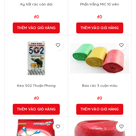
Ky hốt rác cán dài
Phấn trắng MIC 10 viên
₫
0
₫
0
THÊM VÀO GIỎ HÀNG
THÊM VÀO GIỎ HÀNG
Keo 502 Thuận Phong
Bao rác 3 cuộn màu
₫
0
₫
0
THÊM VÀO GIỎ HÀNG
THÊM VÀO GIỎ HÀNG