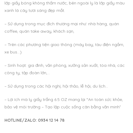
lớp giấy bóng không thấm nước, bên ngoài ly là lớp giấy màu
xanh lá cây tươi sáng đẹp mắt.
– Sử dụng trong mục đích thương mại như: nhà hàng, quán
coffee, quán take away, khách sạn,
– Trên các phương tiện giao thông (máy bay; tàu điện ngầm,
xe bus…)
– Sinh hoạt: gia đình, văn phòng, xưởng sản xuất, tòa nhà, các
công ty, tập đoàn lớn,…
– Sử dụng trong các hội nghị, hội thảo, lễ hội, du lịch…
– Lợi ích mà ly giấy trắng 6.5 OZ mang lại “An toàn sức khỏe,
bảo vệ môi trường – Tạo lập cuộc sống cân bằng văn minh”
HOTLINE/ZALO: 0934 12 14 78