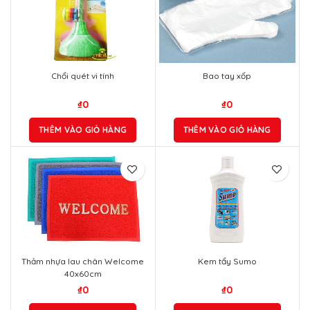
Chổi quét vi tính
Bao tay xốp
₫
0
₫
0
THÊM VÀO GIỎ HÀNG
THÊM VÀO GIỎ HÀNG
Thảm nhựa lau chân Welcome
Kem tẩy Sumo
40x60cm
₫
0
₫
0