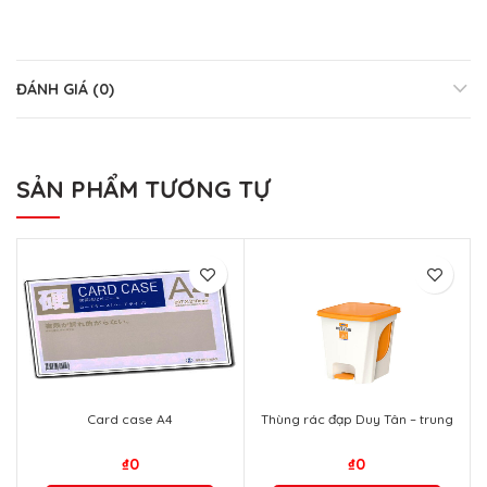
ĐÁNH GIÁ (0)
SẢN PHẨM TƯƠNG TỰ
Card case A4
Thùng rác đạp Duy Tân – trung
₫
0
₫
0