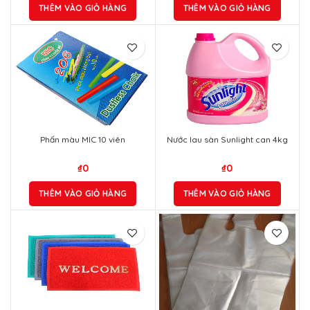
THÊM VÀO GIỎ HÀNG
THÊM VÀO GIỎ HÀNG
Phấn màu MIC 10 viên
Nước lau sàn Sunlight can 4kg
₫
0
₫
0
THÊM VÀO GIỎ HÀNG
THÊM VÀO GIỎ HÀNG