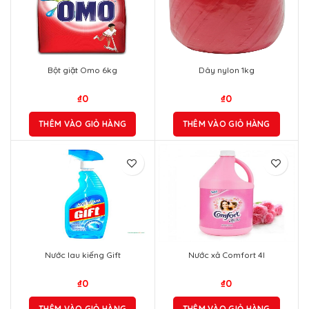
Bột giặt Omo 6kg
Dây nylon 1kg
₫
0
₫
0
THÊM VÀO GIỎ HÀNG
THÊM VÀO GIỎ HÀNG
Nước lau kiếng Gift
Nước xả Comfort 4l
₫
0
₫
0
THÊM VÀO GIỎ HÀNG
THÊM VÀO GIỎ HÀNG