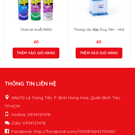
Chai xịt muỗi RAID
Thùng rác đạp Duy Tân – nhỏ
₫
0
₫
0
THÊM VÀO GIỎ HÀNG
THÊM VÀO GIỎ HÀNG
THÔNG TIN LIÊN HỆ
696/10 Lê Trọng Tấn, P. Bình Hưng Hoà, Quận Bình Tân,
TP.HCM
Hotline: 0934121478
Zalo: 0934121478
Facebook: http://facebook.com/105087624270065/