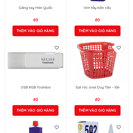
Găng tay Hàn Quốc
Vim tẩy bồn cầu
₫
0
₫
0
THÊM VÀO GIỎ HÀNG
THÊM VÀO GIỎ HÀNG
USB 8GB Toshiba
Sọt rác oval Duy Tân – lớn
₫
0
₫
0
THÊM VÀO GIỎ HÀNG
THÊM VÀO GIỎ HÀNG