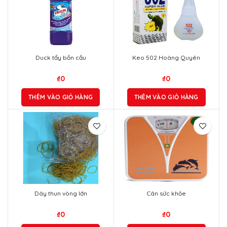
Duck tẩy bồn cầu
Keo 502 Hoàng Quyên
₫
0
₫
0
THÊM VÀO GIỎ HÀNG
THÊM VÀO GIỎ HÀNG
Dây thun vòng lớn
Cân sức khỏe
₫
0
₫
0